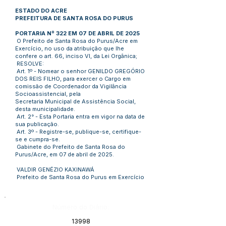
ESTADO DO ACRE
PREFEITURA DE SANTA ROSA DO PURUS
PORTARIA Nº 322 EM 07 DE ABRIL DE 2025
O Prefeito de Santa Rosa do Purus/Acre em
Exercício, no uso da atribuição que lhe
confere o art. 66, inciso VI, da Lei Orgânica;
RESOLVE:
Art. 1º - Nomear o senhor GENILDO GREGÓRIO
DOS REIS FILHO, para exercer o Cargo em
comissão de Coordenador da Vigilância
Socioassistencial, pela
Secretaria Municipal de Assistência Social,
desta municipalidade.
Art. 2° - Esta Portaria entra em vigor na data de
sua publicação.
Art. 3º - Registre-se, publique-se, certifique-
se e cumpra-se.
Gabinete do Prefeito de Santa Rosa do
Purus/Acre, em 07 de abril de 2025.
VALDIR GENÉZIO KAXINAWÁ
Prefeito de Santa Rosa do Purus em Exercício
Número do Diário:
13998