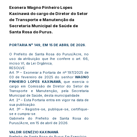
Exonera Wagno Pinheiro Lopes
Kaxinawá do cargo de Diretor do Setor
de Transporte e Manutenção da
Secretaria Municipal de Saúde de
Santa Rosa do Purus.
PORTARIA Nº 149, EM 15 DE ABRIL DE 2026.
O Prefeito de Santa Rosa do Purus/Acre, no
uso da atribuição que lhe confere o art. 66,
inciso VI, da Lei Orgânica;
RESOLVE:
Art. 1º – Exonerar a Portaria de nº 197/2025 de
03 de fevereiro de 2025 do senhor
WAGNO
PINHEIRO LOPES KAXINAWÁ
, que exercia o
cargo em Comissão de Diretor do Setor de
Transporte e Manutenção, pela Secretaria
Municipal de Saúde, desta municipalidade.
Art. 2° – Esta Portaria entra em vigor na data de
sua publicação.
Art. 3º – Registre-se, publique-se, certifique-
se e cumpra-se.
Gabinete do Prefeito de Santa Rosa do
Purus/Acre, em 15 de abril de 2026.
VALDIR GENÉZIO KAXINAWÁ
Prefeito de Santa Rosa do Purus Em Exercício