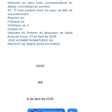
referente ao valor total correspondente às
diárias concedidas ao servidor.
Art. 3º Esta portaria entra em vigor na data de
sua publicação.
Registre-se;
Publique-se;
Certifique-se: e
Cumpra-se.
Gabinete do Prefeito do Município de Santa
Rosa do Purus, 07 de Abril de 2026
JOSÉ ALTAMIR TAUMATURGO SÁ
PREFEITO DE SANTA ROSA DO PURUS
Número do Diário:
14242
Página da Publicação:
168
Data da Publicação:
9 de abril de 2026
Órgão: