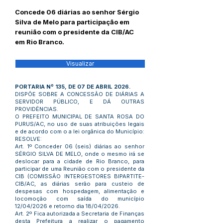
Concede 06 diárias ao senhor Sérgio
Silva de Melo para participação em
reunião com o presidente da CIB/AC
em Rio Branco.
Visualizar
PORTARIA Nº 135, DE 07 DE ABRIL 2026.
DISPÕE SOBRE A CONCESSÃO DE DIÁRIAS A
SERVIDOR PÚBLICO, E DÁ OUTRAS
PROVIDÊNCIAS.
O PREFEITO MUNICIPAL DE SANTA ROSA DO
PURUS/AC, no uso de suas atribuições legais
e de acordo com o a lei orgânica do Município:
RESOLVE:
Art. 1º Conceder 06 (seis) diárias ao senhor
SÉRGIO SILVA DE MELO, onde o mesmo irá se
deslocar para a cidade de Rio Branco, para
participar de uma Reunião com o presidente da
CIB (COMISSÃO INTERGESTORES BIPARTITE-
CIB/AC, as diárias serão para custeio de
despesas com hospedagem, alimentação e
locomoção com saída do município
12/04/2026 e retorno dia 18/04/2026.
Art. 2º Fica autorizada a Secretaria de Finanças
desta Prefeitura a realizar o pagamento