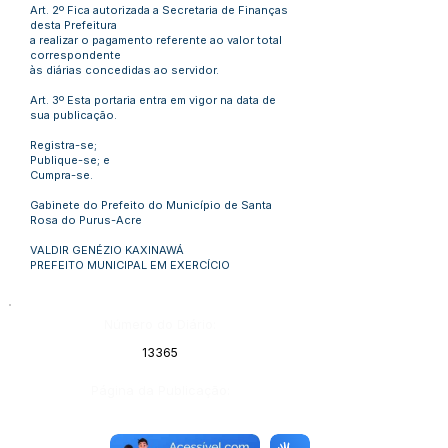
Art. 2º Fica autorizada a Secretaria de Finanças
desta Prefeitura
a realizar o pagamento referente ao valor total
correspondente
às diárias concedidas ao servidor.
Art. 3º Esta portaria entra em vigor na data de
sua publicação.
Registra-se;
Publique-se; e
Cumpra-se.
Gabinete do Prefeito do Município de Santa
Rosa do Purus-Acre
VALDIR GENÉZIO KAXINAWÁ
PREFEITO MUNICIPAL EM EXERCÍCIO
Número do Diário:
13365
Página da Publicação: