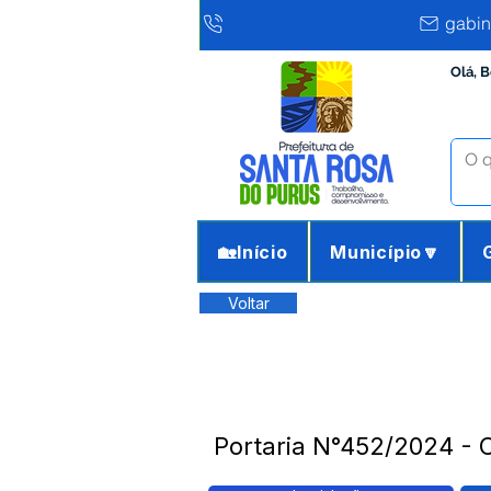
gabin
Olá, 
🏡Início
Município🔽
Voltar
Portaria N°452/2024 - 