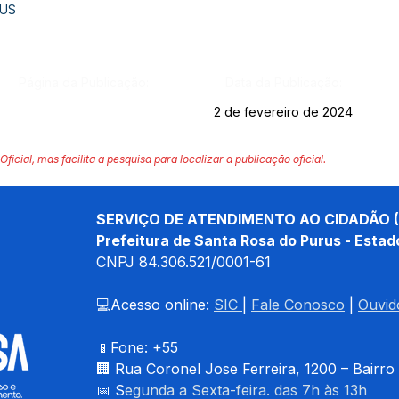
RUS
Página da Publicação:
Data da Publicação:
2 de fevereiro de 2024
Oficial, mas facilita a pesquisa para localizar a publicação oficial.
SERVIÇO DE ATENDIMENTO AO CIDADÃO (
Prefeitura de Santa Rosa do Purus - Estad
CNPJ 
84.306.521/0001-61
💻Acesso online: 
SIC 
| 
Fale Conosco
 | 
Ouvid
📱Fone: +55 
🏢 
Rua Coronel Jose Ferreira, 1200 – Bairro
📅 S
egunda a Sexta-feira. das 7h às 13h