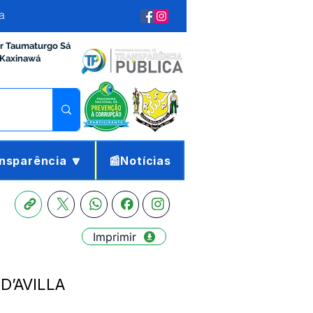
a
ir Taumaturgo Sá
 Kaxinawá
nsparência 🔽
📰Notícias
Imprimir
 D’AVILLA