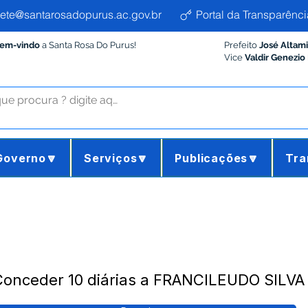
ete@santarosadopurus.ac.gov.br
Portal da Transparênci
Bem-vindo
a Santa Rosa Do Purus!
Prefeito
José Altam
Vice
Valdir Genezio
Governo🔽
Serviços🔽
Publicações🔽
Tra
Conceder 10 diárias a FRANCILEUDO SILVA