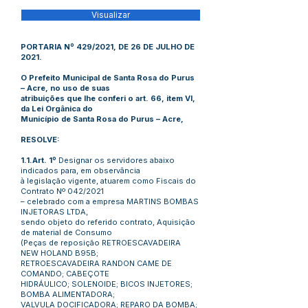
Visualizar
PORTARIA Nº 429/2021, DE 26 DE JULHO DE
2021.
O Prefeito Municipal de Santa Rosa do Purus
– Acre, no uso de suas
atribuições que lhe conferi o art. 66, item VI,
da Lei Orgânica do
Município de Santa Rosa do Purus – Acre,
RESOLVE:
1.1.Art. 1º
Designar os servidores abaixo
indicados para, em observância
à legislação vigente, atuarem como Fiscais do
Contrato Nº 042/2021
– celebrado com a empresa MARTINS BOMBAS
INJETORAS LTDA,
sendo objeto do referido contrato, Aquisição
de material de Consumo
(Peças de reposição RETROESCAVADEIRA
NEW HOLAND B95B;
RETROESCAVADEIRA RANDON CAME DE
COMANDO; CABEÇOTE
HIDRÁULICO; SOLENOIDE; BICOS INJETORES;
BOMBA ALIMENTADORA;
VALVULA DOCIFICADORA; REPARO DA BOMBA;