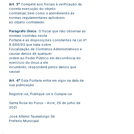
Art. 3º
Compete aos fiscais à verificação da
correta execução do objeto
contratual, bem como o atendimento às
normas regulamentares aplicáveis
ao objeto contratado.
Parágrafo Único.
O fiscal que não observar as
normas contidas nesta
Portaria e as disposições constantes na Lei nº
8.666/93 que trata sobre
Fiscalização de Contratos Administrativos e
causar danos de qualquer
ordem ao Poder Público em decorrência do
exercício do ônus a ele
incumbido, responderá pelos danos que
causar.
Art. 4º
Esta Portaria entra em vigor na data de
sua publicação.
Registre-se, Publique-se e Cumpra-se.
Santa Rosa do Purus – Acre, 26 de julho de
2021.
José Altamir Taumaturgo Sá
Prefeito Municipal