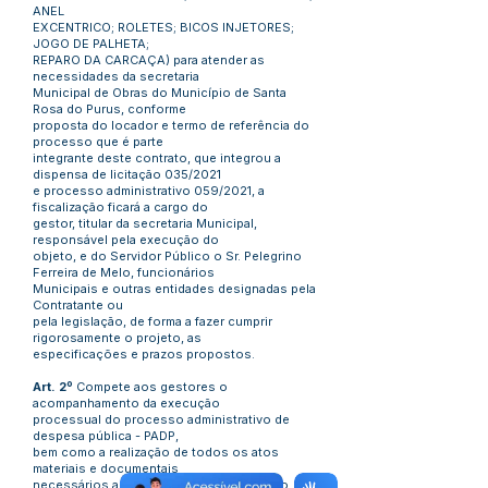
ANEL
EXCENTRICO; ROLETES; BICOS INJETORES;
JOGO DE PALHETA;
REPARO DA CARCAÇA) para atender as
necessidades da secretaria
Municipal de Obras do Município de Santa
Rosa do Purus, conforme
proposta do locador e termo de referência do
processo que é parte
integrante deste contrato, que integrou a
dispensa de licitação 035/2021
e processo administrativo 059/2021, a
fiscalização ficará a cargo do
gestor, titular da secretaria Municipal,
responsável pela execução do
objeto, e do Servidor Público o Sr. Pelegrino
Ferreira de Melo, funcionários
Municipais e outras entidades designadas pela
Contratante ou
pela legislação, de forma a fazer cumprir
rigorosamente o projeto, as
especificações e prazos propostos.
Art. 2º
Compete aos gestores o
acompanhamento da execução
processual do processo administrativo de
despesa pública - PADP,
bem como a realização de todos os atos
materiais e documentais
necessários ao atendimento da legislação