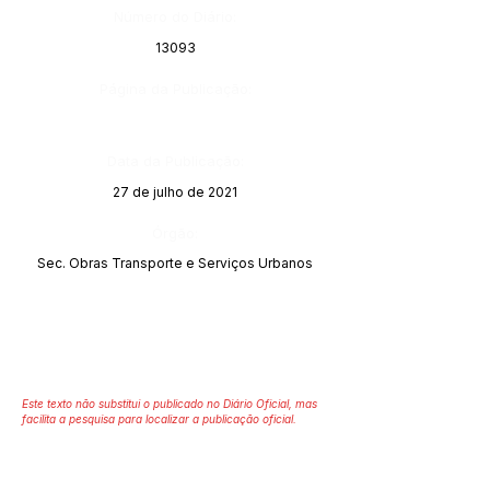
Número do Diário:
13093
Página da Publicação:
Data da Publicação:
27 de julho de 2021
Órgão:
Sec. Obras Transporte e Serviços Urbanos
Este texto não substitui o publicado no Diário Oficial, mas
facilita a pesquisa para localizar a publicação oficial.