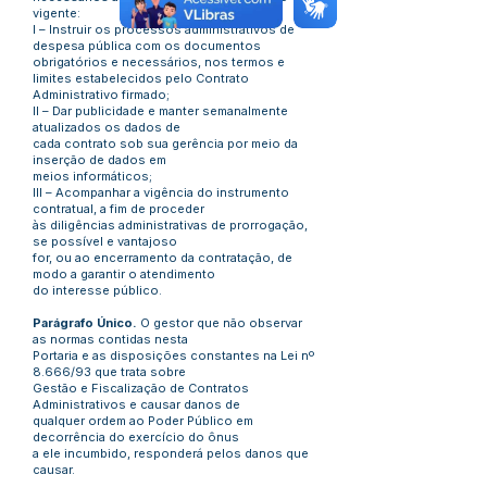
vigente:
I – Instruir os processos administrativos de
despesa pública com os documentos
obrigatórios e necessários, nos termos e
limites estabelecidos pelo Contrato
Administrativo firmado;
II – Dar publicidade e manter semanalmente
atualizados os dados de
cada contrato sob sua gerência por meio da
inserção de dados em
meios informáticos;
III – Acompanhar a vigência do instrumento
contratual, a fim de proceder
às diligências administrativas de prorrogação,
se possível e vantajoso
for, ou ao encerramento da contratação, de
modo a garantir o atendimento
do interesse público.
Parágrafo Único.
O gestor que não observar
as normas contidas nesta
Portaria e as disposições constantes na Lei nº
8.666/93 que trata sobre
Gestão e Fiscalização de Contratos
Administrativos e causar danos de
qualquer ordem ao Poder Público em
decorrência do exercício do ônus
a ele incumbido, responderá pelos danos que
causar.