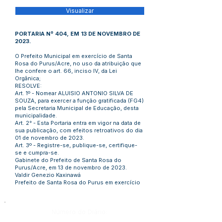
Visualizar
PORTARIA Nº 404, EM 13 DE NOVEMBRO DE
2023.
O Prefeito Municipal em exercício de Santa
Rosa do Purus/Acre, no uso da atribuição que
lhe confere o art. 66, inciso IV, da Lei
Orgânica;
RESOLVE:
Art. 1º - Nomear ALUISIO ANTONIO SILVA DE
SOUZA, para exercer a função gratificada (FG4)
pela Secretaria Municipal de Educação, desta
municipalidade.
Art. 2° - Esta Portaria entra em vigor na data de
sua publicação, com efeitos retroativos do dia
01 de novembro de 2023.
Art. 3º - Registre-se, publique-se, certifique-
se e cumpra-se.
Gabinete do Prefeito de Santa Rosa do
Purus/Acre, em 13 de novembro de 2023.
Valdir Genezio Kaxinawá
Prefeito de Santa Rosa do Purus em exercício
Número do Diário: