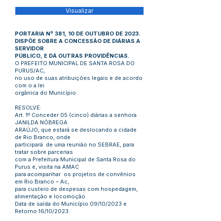
Visualizar
PORTARIA Nº 381, 10 DE OUTUBRO DE 2023.
DISPÕE SOBRE A CONCESSÃO DE DIÁRIAS A
SERVIDOR
PÚBLICO, E DÁ OUTRAS PROVIDÊNCIAS.
O PREFEITO MUNICIPAL DE SANTA ROSA DO
PURUS/AC,
no uso de suas atribuições legais e de acordo
com o a lei
orgânica do Município:
RESOLVE:
Art. 1º Conceder 05 (cinco) diárias a senhora
JANILDA NÓBREGA
ARAÚJO, que estará se deslocando a cidade
de Rio Branco, onde
participará de uma reunião no SEBRAE, para
tratar sobre parcerias
com a Prefeitura Municipal de Santa Rosa do
Purus e, visita na AMAC
para acompanhar os projetos de convênios
em Rio Branco – Ac,
para custeio de despesas com hospedagem,
alimentação e locomoção.
Data de saída do Município 09/10/2023 e
Retorno 16/10/2023.