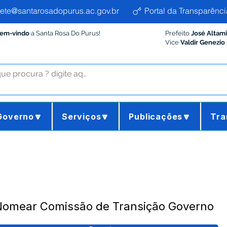
ete@santarosadopurus.ac.gov.br
Portal da Transparênci
Bem-vindo
a Santa Rosa Do Purus!
Prefeito
José Altam
Vice
Valdir Genezio
Governo🔽
Serviços🔽
Publicações🔽
Tra
 Nomear Comissão de Transição Governo