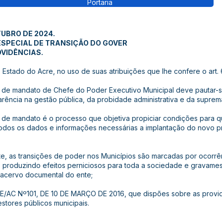
Portaria
TUBRO DE 2024.
ESPECIAL DE TRANSIÇÃO DO GOVER
OVIDÊNCIAS.
Estado do Acre, no uso de suas atribuições que lhe confere o art. 66
 mandato de Chefe do Poder Executivo Municipal deve pautar-se 
parência na gestão pública, da probidade administrativa e da suprem
 mandato é o processo que objetiva propiciar condições para qu
odos os dados e informações necessárias a implantação do novo p
 as transições de poder nos Municípios são marcadas por ocorrên
ios, produzindo efeitos perniciosos para toda a sociedade e gravames
 acervo documental do ente;
 Nº101, DE 10 DE MARÇO DE 2016, que dispões sobre as provid
stores públicos municipais.