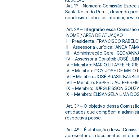
Art. 1º – Nomeara Comissão Especial
Santa Rosa do Purus, devendo prom
conclusivo sobre as informações e
Art. 2º – Integrarão essa Comissão
NOME / AREA DE ATUAÇÃO.
I – Presidente: FRANCISCO RABEL
II – Assessoria Jurídica: IANCA T
III – Administração Geral: GEOVA
IV – Assessoria Contábil: JOSÉ UL
V – Membro: MARIO LITAYFE FERRE
VI – Membro: OCY JOSÉ DE MELO L
VII – Membro: JOSÉ BRASIL BARBOS
VIII – Membro: ESPERIDIÃO FERREI
IX – Membro: JURGLEISSON SOUZA 
X – Membro: ELISANGELA LIMA DO
Art. 3º – O objetivo dessa Comissão
entidades que compõem a administra
respectiva posse.
Art. 4º – É atribuição dessa Comis
apresentar os documentos, informa