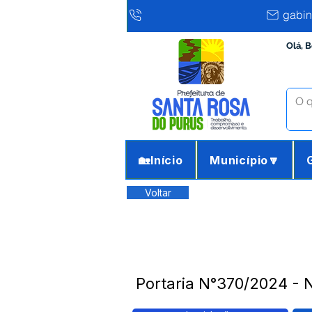
gabin
Olá, 
🏡Início
Município🔽
Voltar
Portaria N°370/2024 -