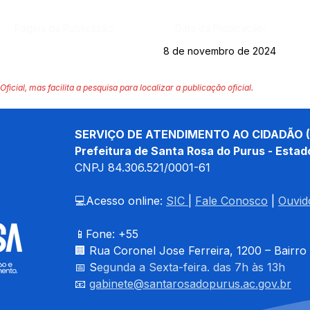
Página da Publicação:
Data da Publicação:
8 de novembro de 2024
Oficial, mas facilita a pesquisa para localizar a publicação oficial.
SERVIÇO DE ATENDIMENTO AO CIDADÃO (
Prefeitura de Santa Rosa do Purus - Estad
CNPJ 
84.306.521/0001-61
💻Acesso online: 
SIC 
| 
Fale Conosco
 | 
Ouvid
📱Fone: +55 
🏢 
Rua Coronel Jose Ferreira, 1200 – Bairro
📅 S
egunda a Sexta-feira. das 7h às 13h
📧 
gabinete@santarosadopurus.ac.gov.br