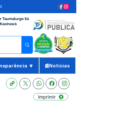
a
ir Taumaturgo Sá
 Kaxinawá
nsparência 🔽
📰Notícias
Imprimir