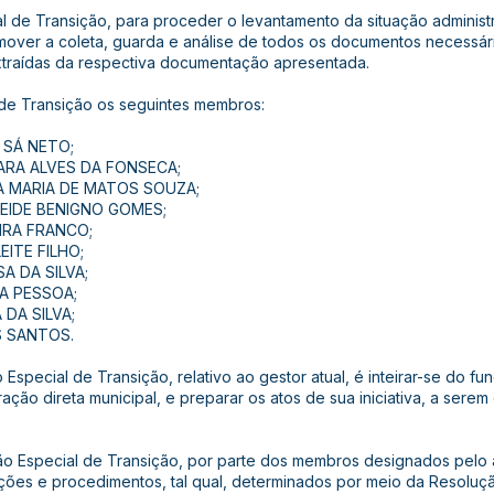
 de Transição, para proceder o levantamento da situação administr
over a coleta, guarda e análise de todos os documentos necessári
xtraídas da respectiva documentação apresentada.
 de Transição os seguintes membros:
O SÁ NETO;
AMARA ALVES DA FONSECA;
NNA MARIA DE MATOS SOUZA;
INEIDE BENIGNO GOMES;
IRA FRANCO;
EITE FILHO;
A DA SILVA;
RA PESSOA;
DA SILVA;
S SANTOS.
 Especial de Transição, relativo ao gestor atual, é inteirar-se do 
ção direta municipal, e preparar os atos de sua iniciativa, a sere
são Especial de Transição, por parte dos membros designados pelo 
ções e procedimentos, tal qual, determinados por meio da Resoluç