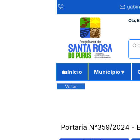
gabin
Olá, 
🏡Início
Município🔽
Voltar
Portaria N°359/2024 -