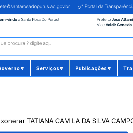
ete@santarosadopurus.ac.gov.br
Portal da Transparênci
Bem-vindo
a Santa Rosa Do Purus!
Prefeito
José Altam
Vice
Valdir Genezio
Governo🔽
Serviços🔽
Publicações🔽
Tra
 Exonerar TATIANA CAMILA DA SILVA CAMP