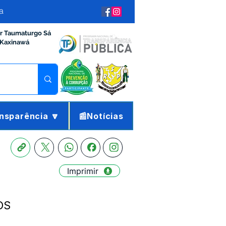
a
ir Taumaturgo Sá
 Kaxinawá
nsparência 🔽
📰Notícias
Imprimir
OS