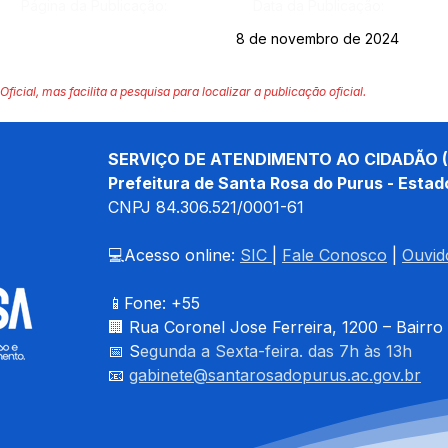
Página da Publicação:
Data da Publicação:
8 de novembro de 2024
Oficial, mas facilita a pesquisa para localizar a publicação oficial.
SERVIÇO DE ATENDIMENTO AO CIDADÃO (
Prefeitura de Santa Rosa do Purus - Estad
CNPJ 
84.306.521/0001-61
💻Acesso online: 
SIC 
| 
Fale Conosco
 | 
Ouvid
📱Fone: +55 
🏢 
Rua Coronel Jose Ferreira, 1200 – Bairro
📅 S
egunda a Sexta-feira. das 7h às 13h
📧 
gabinete@santarosadopurus.ac.gov.br