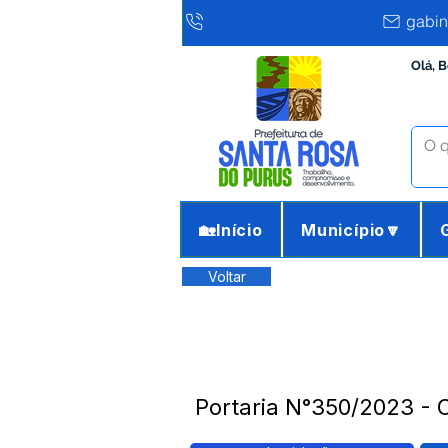
gabin
Olá, 
🏡Início
Município🔽
Voltar
Portaria N°350/2023 -