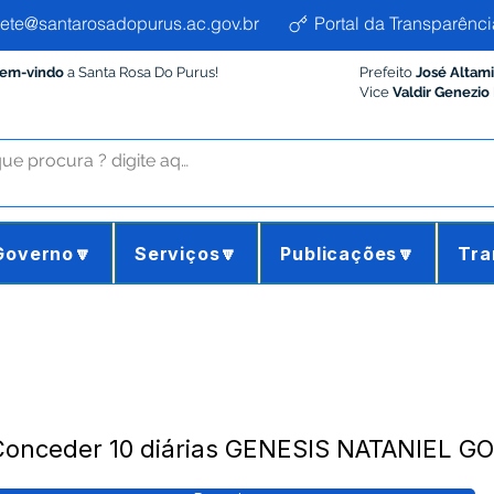
ete@santarosadopurus.ac.gov.br
Portal da Transparênci
Bem-vindo
a Santa Rosa Do Purus!
Prefeito
José Altam
Vice
Valdir Genezio
Governo🔽
Serviços🔽
Publicações🔽
Tra
 Conceder 10 diárias GENESIS NATANIEL 