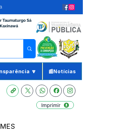
a
ir Taumaturgo Sá
 Kaxinawá
nsparência 🔽
📰Notícias
Imprimir
GOMES