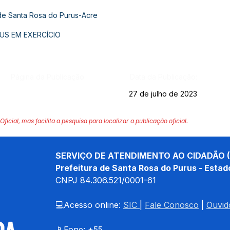
 de Santa Rosa do Purus-Acre
US EM EXERCÍCIO
Página da Publicação:
Data da Publicação:
27 de julho de 2023
Oficial, mas facilita a pesquisa para localizar a publicação oficial.
SERVIÇO DE ATENDIMENTO AO CIDADÃO (
Prefeitura de Santa Rosa do Purus - Estad
CNPJ 
84.306.521/0001-61
💻Acesso online: 
SIC 
| 
Fale Conosco
 | 
Ouvid
📱Fone: +55 