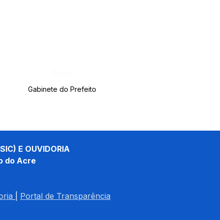
Órgão:
Gabinete do Prefeito
SIC) E OUVIDORIA
o do Acre
oria
| 
Portal de Transparência