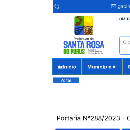
gabin
Olá, 
🏡Início
Município🔽
Voltar
Portaria N°288/2023 - C