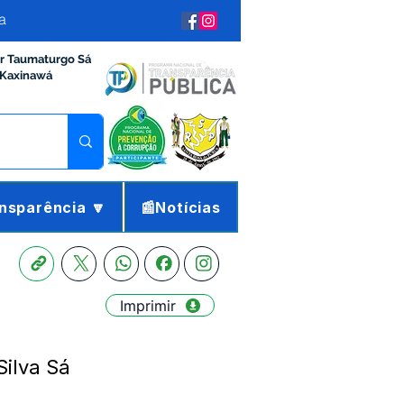
a
ir Taumaturgo Sá
 Kaxinawá
nsparência 🔽
📰Notícias
Imprimir
Silva Sá