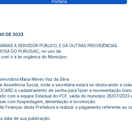
Portaria
HO DE 2023.
ÁRIAS A SERVIDOR PÚBLICO, E DÁ OUTRAS PROVIDÊNCIAS.
ROSA DO PURUS/AC, no uso de
 com o a lei orgânica do Município:
a servidora Maria Meres Vaz da Silva
de Assistência Social, onde a secretária estará se deslocando a cid
 PROCARD e cadastramento de senha para fazer a movimentação banc
liz com a equipe Estadual do PCF, saída do município 28/07/2023 e
esas com hospedagem, alimentação e locomoção.
a de Finanças desta Prefeitura a realizar o pagamento referente ao v
 na data de sua publicação.