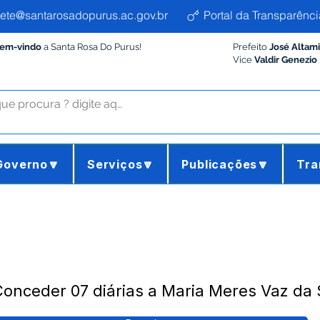
ete@santarosadopurus.ac.gov.br
Portal da Transparênci
Bem-vindo
a Santa Rosa Do Purus!
Prefeito
José Altam
Vice
Valdir Genezio
Governo🔽
Serviços🔽
Publicações🔽
Tra
onceder 07 diárias a Maria Meres Vaz da 