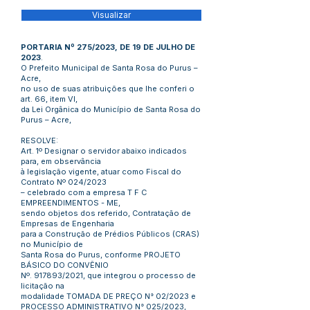
Visualizar
PORTARIA Nº 275/2023, DE 19 DE JULHO DE
2023
.
O Prefeito Municipal de Santa Rosa do Purus –
Acre,
no uso de suas atribuições que lhe conferi o
art. 66, item VI,
da Lei Orgânica do Município de Santa Rosa do
Purus – Acre,
RESOLVE:
Art. 1º Designar o servidor abaixo indicados
para, em observância
à legislação vigente, atuar como Fiscal do
Contrato Nº 024/2023
– celebrado com a empresa T F C
EMPREENDIMENTOS - ME,
sendo objetos dos referido, Contratação de
Empresas de Engenharia
para a Construção de Prédios Públicos (CRAS)
no Município de
Santa Rosa do Purus, conforme PROJETO
BÁSICO DO CONVÊNIO
Nº. 917893/2021, que integrou o processo de
licitação na
modalidade TOMADA DE PREÇO N° 02/2023 e
PROCESSO ADMINISTRATIVO N° 025/2023,