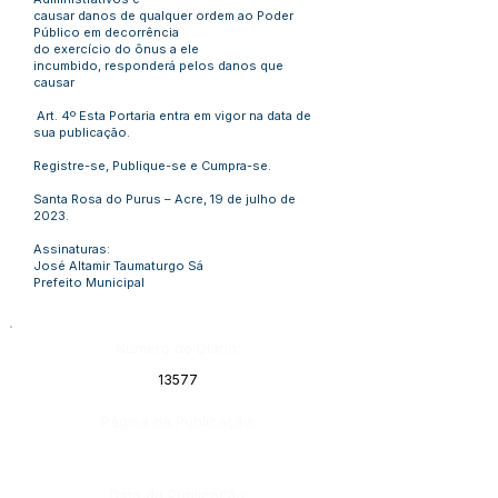
causar danos de qualquer ordem ao Poder
Público em decorrência
do exercício do ônus a ele
incumbido, responderá pelos danos que
causar
Art. 4º Esta Portaria entra em vigor na data de
sua publicação.
Registre-se, Publique-se e Cumpra-se.
Santa Rosa do Purus – Acre, 19 de julho de
2023.
Assinaturas:
José Altamir Taumaturgo Sá
Prefeito Municipal
Número do Diário:
13577
Página da Publicação:
Data da Publicação: