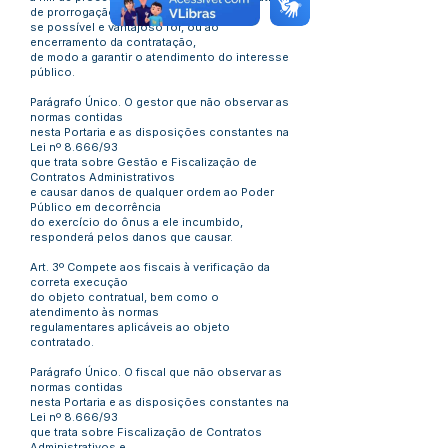
de prorrogação,
se possível e vantajoso for, ou ao
encerramento da contratação,
de modo a garantir o atendimento do interesse
público.
Parágrafo Único. O gestor que não observar as
normas contidas
nesta Portaria e as disposições constantes na
Lei nº 8.666/93
que trata sobre Gestão e Fiscalização de
Contratos Administrativos
e causar danos de qualquer ordem ao Poder
Público em decorrência
do exercício do ônus a ele incumbido,
responderá pelos danos que causar.
Art. 3º Compete aos fiscais à verificação da
correta execução
do objeto contratual, bem como o
atendimento às normas
regulamentares aplicáveis ao objeto
contratado.
Parágrafo Único. O fiscal que não observar as
normas contidas
nesta Portaria e as disposições constantes na
Lei nº 8.666/93
que trata sobre Fiscalização de Contratos
Administrativos e