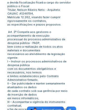
a devida fiscalização ficará a cargo do servidor
público o Fiscal
Titular; Nelson Ribeiro Neto - Arquiteto
CAU/AC: A1246194,
Matrícula: 12.262, visando fazer cumprir
rigorosamente os contratos,
as especificações e prazos propostos.
Art. 2º Compete aos gestores o
acompanhamento da execução
processual do processo administrativo de
despesa pública - PADP,
bem como a realização de todos os atos
materiais e documentais
necessários ao atendimento da legislação
vigente:
I – Instruir os processos administrativos de
despesa pública
com os documentos obrigatórios e
necessários, nos termos
e limites estabelecidos pelo Contrato
Administrativo firmado;
II – Dar publicidade e manter semanalmente
atualizados os dados
de cada contrato sob sua gerência por meio
da inserção de dados
em meios informáticos;
III – Acompanhar a vigência do instrumento
contratual,
a fim de proceder às diligências administrativas