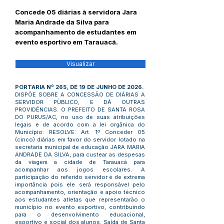
Concede 05 diárias à servidora Jara
Maria Andrade da Silva para
acompanhamento de estudantes em
evento esportivo em Tarauacá.
Visualizar
PORTARIA Nº 265, DE 19 DE JUNHO DE 2026.
DISPÕE SOBRE A CONCESSÃO DE DIÁRIAS A
SERVIDOR PÙBLICO, E DÁ OUTRAS
PROVIDÊNCIAS. O PREFEITO DE SANTA ROSA
DO PURUS/AC, no uso de suas atribuições
legais e de acordo com a lei orgânica do
Município: RESOLVE: Art. 1º Conceder 05
(cinco) diárias em favor do servidor lotado na
secretaria municipal de educação JARA MARIA
ANDRADE DA SILVA, para custear as despesas
da viagem a cidade de Tarauacá para
acompanhar aos jogos escolares. A
participação do referido servidor é de extrema
importância pois ele será responsável pelo
acompanhamento, orientação e apoio técnico
aos estudantes atletas que representarão o
município no evento esportivo, contribuindo
para o desenvolvimento educacional,
esportivo e social dos alunos. Saída de Santa