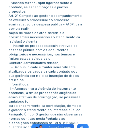
E visando fazer cumprir rigorosamente o
contrato, as especificações e prazos
propostos.
Art. 2º Compete ao gestor o acompanhamento
da execução processual do processo
administrativo de despesa pública - PADP, bem
como a reali-
zação de todos os atos materiais e
documentais necessários ao atendimento da
legislação vigente:
I – Instruir os processos administrativos de
despesa pública com os documentos
obrigatórios e necessários, nos termos e
limites estabelecidos pelo
Contrato Administrativo firmado;
II – Dar publicidade e manter semanalmente
atualizados os dados de cada contrato sob
sua gerência por meio da inserção de dados
em meios
informáticos;
III – Acompanhar a vigência do instrumento
contratual, a fim de proceder às diligências
administrativas de prorrogação, se possível e
vantajoso for,
ou ao encerramento da contratação, de modo
a garantir o atendimento do interesse público.
Parágrafo Único. O gestor que não observar as
normas contidas nesta Portaria e as
disposições constantes na Lei nº 8.666/93
que trata sobre