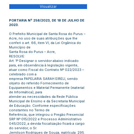
Visualizar
PORTARIA Nº 258/2023, DE 18 DE JULHO DE
2023.
O Prefeito Municipal de Santa Rosa do Purus –
Acre, no uso de suas atribuições que lhe
conferi o art. 66, item VI, da Lei Orgânica do
Município de
Santa Rosa do Purus – Acre,
RESOLVE:
Art. 1º Designar o servidor abaixo indicado
para, em observância à legislação vigente,
atuar como Fiscal do Contrato Nº 022/2023 –
celebrado com a
empresa PAPELARIA SARAH EIRELI, sendo
objeto do referido Fornecimento de
Equipamentos e Material Permanente (material
de Informática), para
atender as necessidades da Rede Pública
Municipal de Ensino e da Secretaria Municipal
de Educação. Conforme especificações
constantes no Termo de
Referência, que integrou o Pregão Presencial
SRP Nº 015/2022 e Processo Administrativo
045/2022, a devida fiscalização ficará a cargo
do servidor, o Sr.
Jernilson Rodrigues de Souza, matrícula: 295.