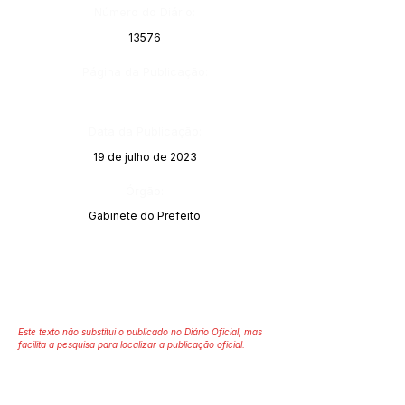
Número do Diário:
13576
Página da Publicação:
Data da Publicação:
19 de julho de 2023
Órgão:
Gabinete do Prefeito
Este texto não substitui o publicado no Diário Oficial, mas
facilita a pesquisa para localizar a publicação oficial.