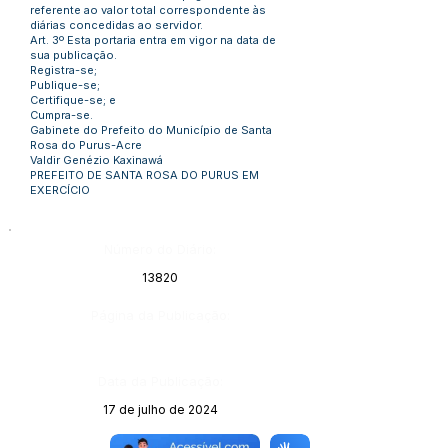
referente ao valor total correspondente às
diárias concedidas ao servidor.
Art. 3º Esta portaria entra em vigor na data de
sua publicação.
Registra-se;
Publique-se;
Certifique-se; e
Cumpra-se.
Gabinete do Prefeito do Município de Santa
Rosa do Purus-Acre
Valdir Genézio Kaxinawá
PREFEITO DE SANTA ROSA DO PURUS EM
EXERCÍCIO
Número do Diário:
13820
Página da Publicação:
Data da Publicação:
17 de julho de 2024
Órgão: