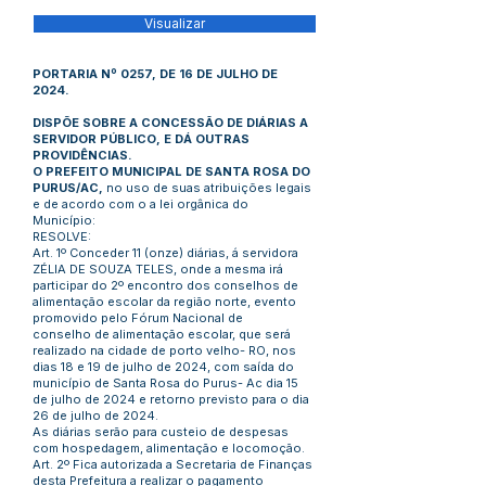
Visualizar
PORTARIA Nº 0257, DE 16 DE JULHO DE
2024.
DISPÕE SOBRE A CONCESSÃO DE DIÁRIAS A
SERVIDOR PÚBLICO, E DÁ OUTRAS
PROVIDÊNCIAS.
O PREFEITO MUNICIPAL DE SANTA ROSA DO
PURUS/AC,
no uso de suas atribuições legais
e de acordo com o a lei orgânica do
Município:
RESOLVE:
Art. 1º Conceder 11 (onze) diárias, á servidora
ZÉLIA DE SOUZA TELES, onde a mesma irá
participar do 2º encontro dos conselhos de
alimentação escolar da região norte, evento
promovido pelo Fórum Nacional de
conselho de alimentação escolar, que será
realizado na cidade de porto velho- RO, nos
dias 18 e 19 de julho de 2024, com saída do
município de Santa Rosa do Purus- Ac dia 15
de julho de 2024 e retorno previsto para o dia
26 de julho de 2024.
As diárias serão para custeio de despesas
com hospedagem, alimentação e locomoção.
Art. 2º Fica autorizada a Secretaria de Finanças
desta Prefeitura a realizar o pagamento