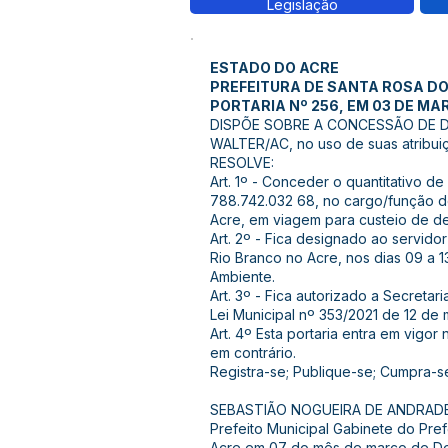
Legislação
ESTADO DO ACRE
PREFEITURA DE SANTA ROSA D
PORTARIA Nº 256, EM 03 DE MA
DISPÕE SOBRE A CONCESSÃO DE DI
WALTER/AC, no uso de suas atribuiç
RESOLVE:
Art. 1º - Conceder o quantitativo d
788.742.032 68, no cargo/função de 
Acre, em viagem para custeio de 
Art. 2º - Fica designado ao servido
Rio Branco no Acre, nos dias 09 a 
Ambiente.
Art. 3º - Fica autorizado a Secreta
Lei Municipal nº 353/2021 de 12 de
Art. 4º Esta portaria entra em vigo
em contrário.
Registra-se; Publique-se; Cumpra-s
SEBASTIÃO NOGUEIRA DE ANDRAD
Prefeito Municipal Gabinete do Pref
Acre em 07 do mês de março de Dois