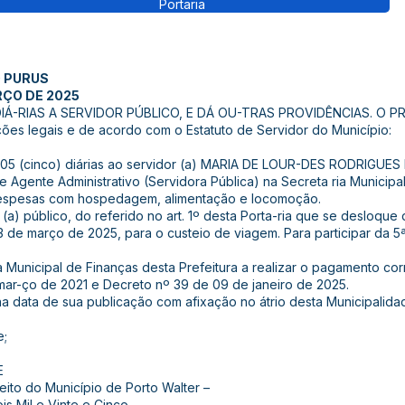
Portaria
O PURUS
RÇO DE 2025
Á-RIAS A SERVIDOR PÚBLICO, E DÁ OU-TRAS PROVIDÊNCIAS. O P
ões legais e de acordo com o Estatuto de Servidor do Município:
e 05 (cinco) diárias ao servidor (a) MARIA DE LOUR-DES RODRIGUES 
Agente Administrativo (Servidora Pública) na Secreta ria Municipal
despesas com hospedagem, alimentação e locomoção.
r (a) público, do referido no art. 1º desta Porta-ria que se desloqu
13 de março de 2025, para o custeio de viagem. Para participar da 
ria Municipal de Finanças desta Prefeitura a realizar o pagamento 
 mar-ço de 2021 e Decreto nº 39 de 09 de janeiro de 2025.
r na data de sua publicação com afixação no átrio desta Municipali
e;
E
eito do Município de Porto Walter –
 Mil e Vinte e Cinco.