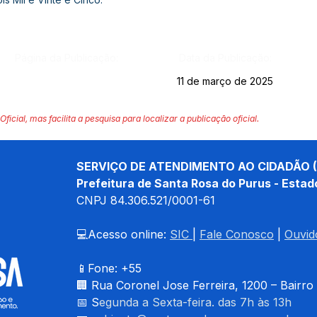
Página da Publicação:
Data da Publicação:
11 de março de 2025
Oficial, mas facilita a pesquisa para localizar a publicação oficial.
SERVIÇO DE ATENDIMENTO AO CIDADÃO (
Prefeitura de Santa Rosa do Purus - Estad
CNPJ 
84.306.521/0001-61
💻Acesso online: 
SIC 
| 
Fale Conosco
 | 
Ouvid
📱Fone: +55 
🏢 
Rua Coronel Jose Ferreira, 1200 – Bairro
📅 S
egunda a Sexta-feira. das 7h às 13h