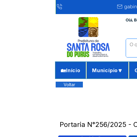
gabin
Olá, 
🏡Início
Município🔽
Voltar
Portaria N°256/2025 - 