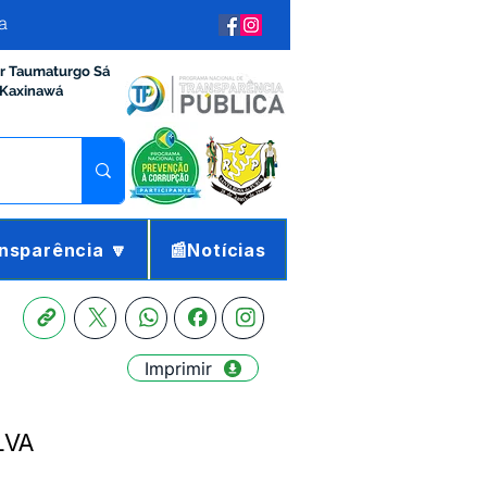
a
ir Taumaturgo Sá
 Kaxinawá
nsparência 🔽
📰Notícias
Imprimir
LVA