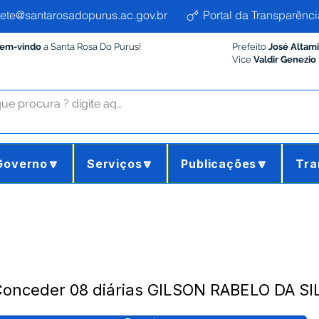
ete@santarosadopurus.ac.gov.br
Portal da Transparênci
Bem-vindo
a Santa Rosa Do Purus!
Prefeito
José Altam
Vice
Valdir Genezio
Governo🔽
Serviços🔽
Publicações🔽
Tra
Conceder 08 diárias GILSON RABELO DA SI