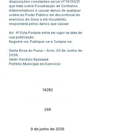
disposições constantes na Lei nº 14.133/21
que trata sobre Fiscalização de Contratos
Administrativos e causar danos de qualquer
ordem ao Poder Público em decorrência do
exercício do ônus a ele incumbido,
responderá pelos danos que causar.
Art. 4º Esta Portaria entra em vigor na data de
sua publicação.
Registre-se, Publique-se e Cumpra-se,
Santa Rosa do Purus – Acre, 03 de Junho de
2026.
Valdir Genézio Kaxinawá
Prefeito Municipal em Exercício
Número do Diário:
14282
Página da Publicação:
246
Data da Publicação:
9 de junho de 2026