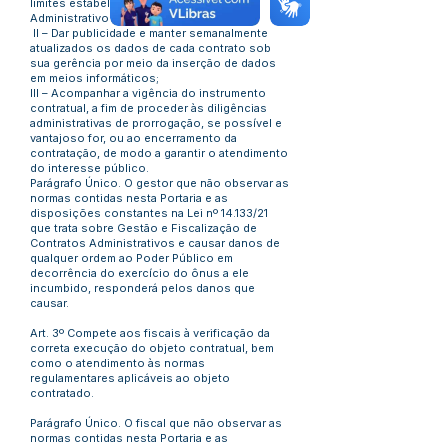
limites estabelecidos pelo Contrato
Administrativo firmado;
II – Dar publicidade e manter semanalmente
atualizados os dados de cada contrato sob
sua gerência por meio da inserção de dados
em meios informáticos;
III – Acompanhar a vigência do instrumento
contratual, a fim de proceder às diligências
administrativas de prorrogação, se possível e
vantajoso for, ou ao encerramento da
contratação, de modo a garantir o atendimento
do interesse público.
Parágrafo Único. O gestor que não observar as
normas contidas nesta Portaria e as
disposições constantes na Lei nº 14.133/21
que trata sobre Gestão e Fiscalização de
Contratos Administrativos e causar danos de
qualquer ordem ao Poder Público em
decorrência do exercício do ônus a ele
incumbido, responderá pelos danos que
causar.
Art. 3º Compete aos fiscais à verificação da
correta execução do objeto contratual, bem
como o atendimento às normas
regulamentares aplicáveis ao objeto
contratado.
Parágrafo Único. O fiscal que não observar as
normas contidas nesta Portaria e as