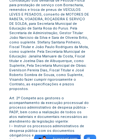
Contratação sob demanda de Pessoa Física
para prestação de serviço com Borracharia,
remendos e troca de pneus de VEÍCULOS
LEVES E PESADOS, conserto de MOTORES DE
RABETA, VOADEIRA, ROÇADEIRA E SERVIÇO
DE SOLDA, para Secretaria Municipal de
Educação de Santa Rosa do Purus. Pela
Secretaria de Administração; Gestor Titular:
João Narcisio da Silva e Sara de Oliveira Brito,
como suplente. Stefany Santana Pinheiro,
Fiscal Titular e João Paulo Rodrigues da Mota,
como suplente. Pela Secretaria Municipal de
Educação: Janaína Manuare da Costa, Fiscal
titular e Joelma Dias de Albuquerque, como
Suplente, Pela Secretaria Municipal de Obras:
Evenilson Pereira Dias, Fiscal Titular e José
Roberto Sombra de Souza, como Suplente,
Visando fazer cumprir rigorosamente o
Contrato, as especificações e prazos
propostos.
Art. 2º Compete aos gestores o
acompanhamento da execução processual do
processo administrativo de despesa pública -
PADP, bem como a realização de todos os
atos materiais e documentais necessários ao
atendimento da legislação vigente:
I – Instruir os processos administrativos de
despesa pública com os documentos
obrigatórios e necessários, nos termos e