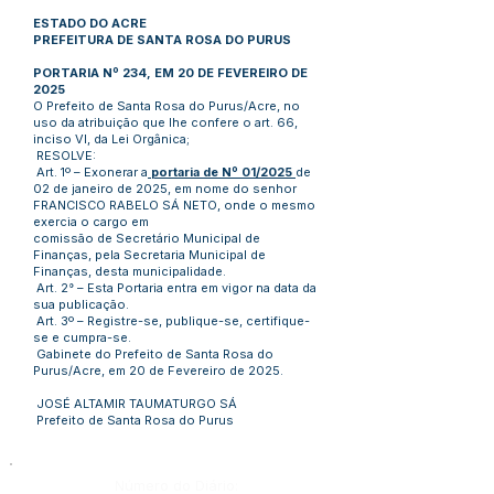
ESTADO DO ACRE
PREFEITURA DE SANTA ROSA DO PURUS
PORTARIA Nº 234, EM 20 DE FEVEREIRO DE
2025
O Prefeito de Santa Rosa do Purus/Acre, no
uso da atribuição que lhe confere o art. 66,
inciso VI, da Lei Orgânica;
RESOLVE:
Art. 1º – Exonerar a
portaria de Nº 01/2025
de
02 de janeiro de 2025, em nome do senhor
FRANCISCO RABELO SÁ NETO, onde o mesmo
exercia o cargo em
comissão de Secretário Municipal de
Finanças, pela Secretaria Municipal de
Finanças, desta municipalidade.
Art. 2° – Esta Portaria entra em vigor na data da
sua publicação.
Art. 3º – Registre-se, publique-se, certifique-
se e cumpra-se.
Gabinete do Prefeito de Santa Rosa do
Purus/Acre, em 20 de Fevereiro de 2025.
JOSÉ ALTAMIR TAUMATURGO SÁ
Prefeito de Santa Rosa do Purus
Número do Diário: