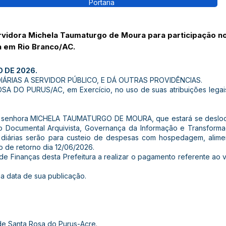
Portaria
rvidora Michela Taumaturgo de Moura para participação n
a em Rio Branco/AC.
O DE 2026.
ÁRIAS A SERVIDOR PÚBLICO, E DÁ OUTRAS PROVIDÊNCIAS.
 DO PURUS/AC, em Exercício, no uso de suas atribuições legais
as a senhora MICHELA TAUMATURGO DE MOURA, que estará se desloc
o Documental Arquivista, Governança da Informação e Transformaç
s diárias serão para custeio de despesas com hospedagem, alim
 de retorno dia 12/06/2026.
a de Finanças desta Prefeitura a realizar o pagamento referente ao v
 na data de sua publicação.
de Santa Rosa do Purus-Acre.