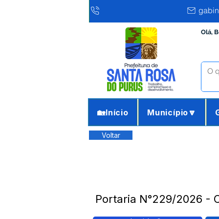
gabin
Olá, 
🏡Início
Município🔽
Voltar
Portaria N°229/2026 - 