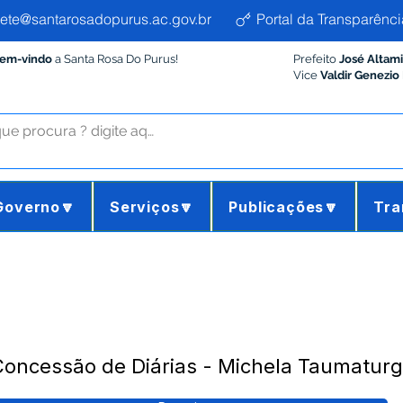
ete@santarosadopurus.ac.gov.br
Portal da Transparênci
Bem-vindo
a Santa Rosa Do Purus!
Prefeito
José Altam
Vice
Valdir Genezio
Governo🔽
Serviços🔽
Publicações🔽
Tra
Concessão de Diárias - Michela Taumatur