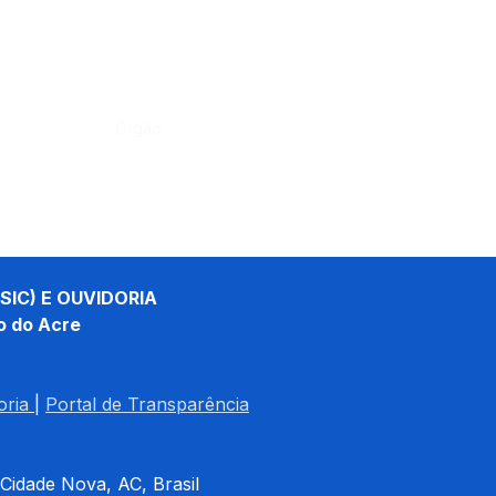
Órgão:
SIC) E OUVIDORIA
o do Acre
oria
| 
Portal de Transparência
 Cidade Nova, AC, Brasil