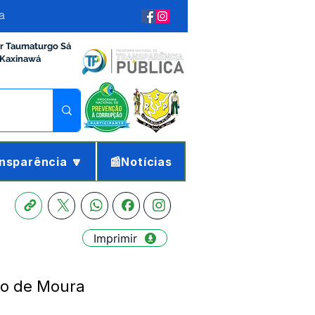
a
ir Taumaturgo Sá
 Kaxinawá
nsparência 🔽
📰Notícias
Imprimir
go de Moura