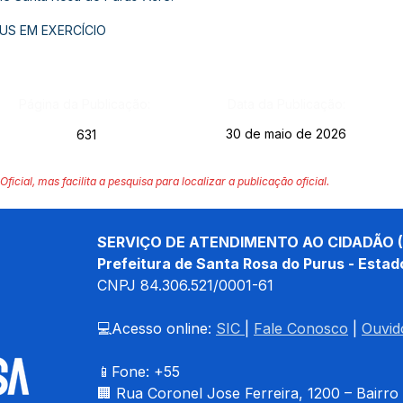
US EM EXERCÍCIO
Página da Publicação:
Data da Publicação:
30 de maio de 2026
631
Oficial, mas facilita a pesquisa para localizar a publicação oficial.
SERVIÇO DE ATENDIMENTO AO CIDADÃO (
Prefeitura de Santa Rosa do Purus - Estad
CNPJ 
84.306.521/0001-61
💻Acesso online: 
SIC 
| 
Fale Conosco
 | 
Ouvid
📱Fone: +55 
🏢 
Rua Coronel Jose Ferreira, 1200 – Bairro