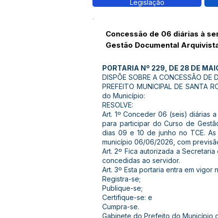
Legislação
Concessão de 06 diárias à se
Gestão Documental Arquivist
PORTARIA Nº 229, DE 28 DE MAI
DISPÕE SOBRE A CONCESSÃO DE DI
PREFEITO MUNICIPAL DE SANTA ROSA
do Município:
RESOLVE:
Art. 1º Conceder 06 (seis) diári
para participar do Curso de Gestã
dias 09 e 10 de junho no TCE. A
município 06/06/2026, com previsão
Art. 2º Fica autorizada a Secretari
concedidas ao servidor.
Art. 3º Esta portaria entra em vigor
Registra-se;
Publique-se;
Certifique-se: e
Cumpra-se.
Gabinete do Prefeito do Município 