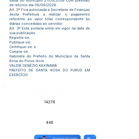
saída do município 27/05/2026 com previsão
de retorno dia 06/06/2026.
Art. 2º Fica autorizada a Secretaria de Finanças
desta Prefeitura a realizar o pagamento
referente ao valor total correspondente às
diárias concedidas ao servidor.
Art. 3º Esta portaria entra em vigor na data de
sua publicação.
Registra-se;
Publique-se;
Certifique-se: e
Cumpra-se.
Gabinete do Prefeito do Município de Santa
Rosa do Purus-Acre.
VALDIR GENÉZIO KAXINAWÁ
PREFEITO DE SANTA ROSA DO PURUS EM
EXERCÍCIO
Número do Diário:
14276
Página da Publicação:
446
Data da Publicação: