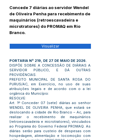
Concede 7 diárias ao servidor Wendel
de Oliveira Penha para recebimento de
maquinários (retroescavadeira e
microtratores) do PROMAQ em Rio
Branco.
Visualizar
PORTARIA Nº 219, DE 27 DE MAIO DE 2026.
DISPÕE SOBRE A CONCESSÃO DE DIÁRIAS A
SERVIDOR PÚBLICO, E DÁ OUTRAS
PROVIDÊNCIAS.
PREFEITO MUNICIPAL DE SANTA ROSA DO
PURUS/AC, em Exercício, no uso de suas
atribuições legais e de acordo com o a lei
orgânica do Município:
RESOLVE:
Art. 1º Conceder 07 (sete) diárias ao senhor
WENDEL DE OLIVEIRA PENHA, que estará se
deslocando a cidade de Rio Branco – Ac, para
realizar o recebimento de maquinários
(retroescavadeira e microtratores), vinculados
ao Programa do Governo Federal PROMAQ. As
diárias serão para custeio de despesas com
hospedagem, alimentação e locomoção com