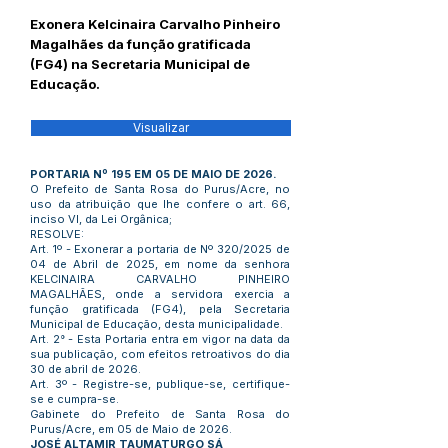
Exonera Kelcinaira Carvalho Pinheiro
Magalhães da função gratificada
(FG4) na Secretaria Municipal de
Educação.
Visualizar
PORTARIA Nº 195 EM 05 DE MAIO DE 2026.
O Prefeito de Santa Rosa do Purus/Acre, no
uso da atribuição que lhe confere o art. 66,
inciso VI, da Lei Orgânica;
RESOLVE:
Art. 1º - Exonerar a portaria de Nº 320/2025 de
04 de Abril de 2025, em nome da senhora
KELCINAIRA CARVALHO PINHEIRO
MAGALHÃES, onde a servidora exercia a
função gratificada (FG4), pela Secretaria
Municipal de Educação, desta municipalidade.
Art. 2° - Esta Portaria entra em vigor na data da
sua publicação, com efeitos retroativos do dia
30 de abril de 2026.
Art. 3º - Registre-se, publique-se, certifique-
se e cumpra-se.
Gabinete do Prefeito de Santa Rosa do
Purus/Acre, em 05 de Maio de 2026.
JOSÉ ALTAMIR TAUMATURGO SÁ