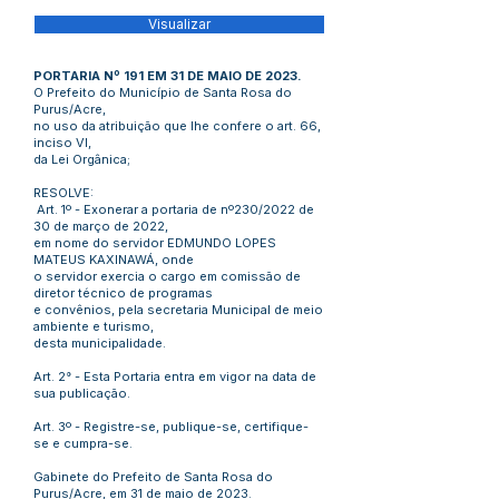
Visualizar
PORTARIA Nº 191 EM 31 DE MAIO DE 2023.
O Prefeito do Município de Santa Rosa do
Purus/Acre,
no uso da atribuição que lhe confere o art. 66,
inciso VI,
da Lei Orgânica;
RESOLVE:
Art. 1º - Exonerar a portaria de nº230/2022 de
30 de março de 2022,
em nome do servidor EDMUNDO LOPES
MATEUS KAXINAWÁ, onde
o servidor exercia o cargo em comissão de
diretor técnico de programas
e convênios, pela secretaria Municipal de meio
ambiente e turismo,
desta municipalidade.
Art. 2° - Esta Portaria entra em vigor na data de
sua publicação.
Art. 3º - Registre-se, publique-se, certifique-
se e cumpra-se.
Gabinete do Prefeito de Santa Rosa do
Purus/Acre, em 31 de maio de 2023.