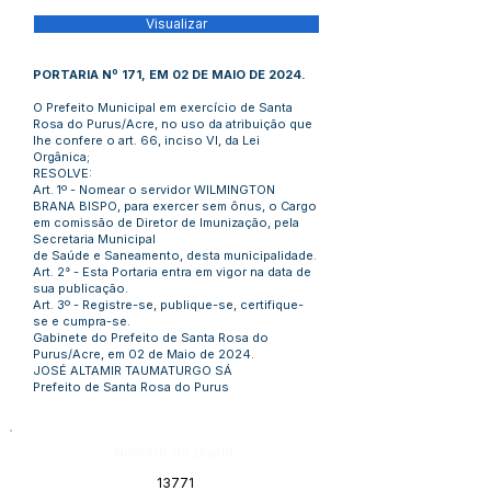
Visualizar
PORTARIA Nº 171, EM 02 DE MAIO DE 2024.
O Prefeito Municipal em exercício de Santa
Rosa do Purus/Acre, no uso da atribuição que
lhe confere o art. 66, inciso VI, da Lei
Orgânica;
RESOLVE:
Art. 1º - Nomear o servidor WILMINGTON
BRANA BISPO, para exercer sem ônus, o Cargo
em comissão de Diretor de Imunização, pela
Secretaria Municipal
de Saúde e Saneamento, desta municipalidade.
Art. 2° - Esta Portaria entra em vigor na data de
sua publicação.
Art. 3º - Registre-se, publique-se, certifique-
se e cumpra-se.
Gabinete do Prefeito de Santa Rosa do
Purus/Acre, em 02 de Maio de 2024.
JOSÉ ALTAMIR TAUMATURGO SÁ
Prefeito de Santa Rosa do Purus
Número do Diário:
13771