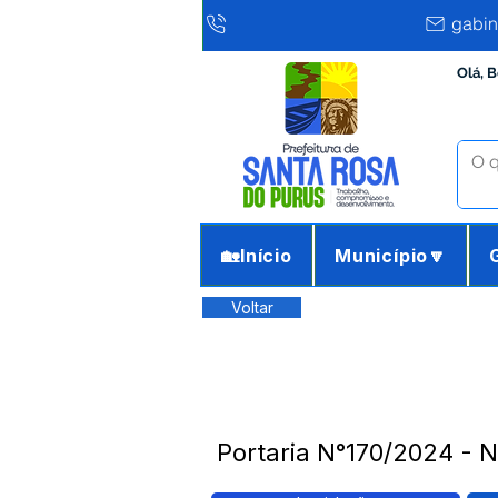
gabin
Olá, 
🏡Início
Município🔽
Voltar
Portaria N°170/2024 