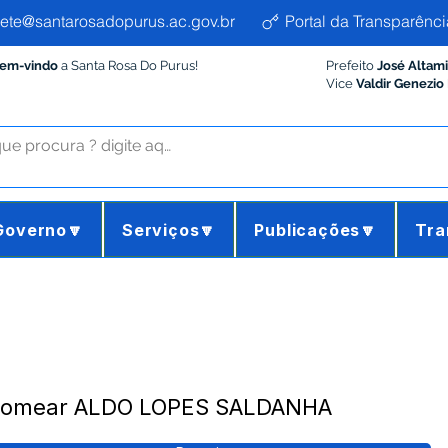
ete@santarosadopurus.ac.gov.br
Portal da Transparênci
Bem-vindo
a Santa Rosa Do Purus!
Prefeito
José Altam
Vice
Valdir Genezio
Governo🔽
Serviços🔽
Publicações🔽
Tra
- Nomear ALDO LOPES SALDANHA