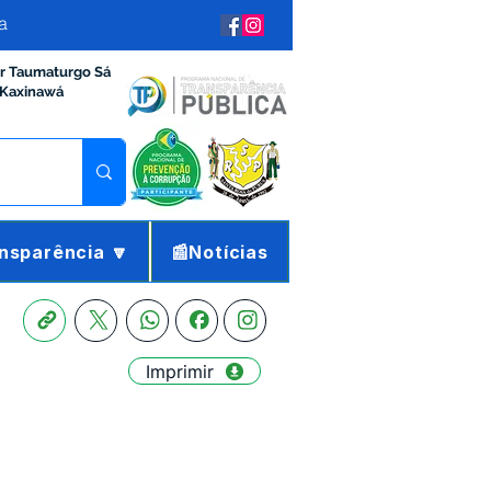
a
ir Taumaturgo Sá
 Kaxinawá
nsparência 🔽
📰Notícias
Imprimir