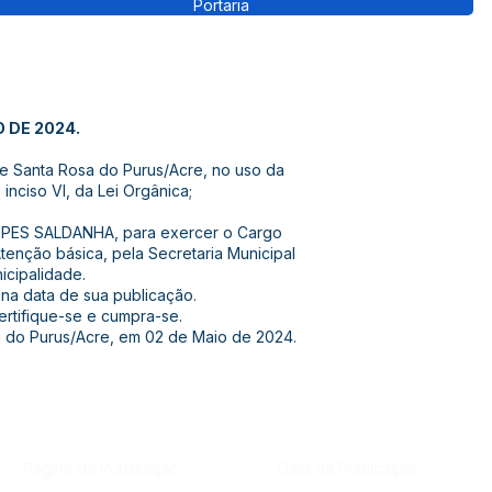
Portaria
O DE 2024.
de Santa Rosa do Purus/Acre, no uso da
 inciso VI, da Lei Orgânica;
 LOPES SALDANHA, para exercer o Cargo
nção básica, pela Secretaria Municipal
cipalidade.
r na data de sua publicação.
certifique-se e cumpra-se.
a do Purus/Acre, em 02 de Maio de 2024.
Página da Publicação:
Data da Publicação: