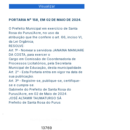
Visualizar
PORTARIA Nº 158, EM 02 DE MAIO DE 2024.
O Prefeito Municipal em exercício de Santa
Rosa do Purus/Acre, no uso da
atribuição que lhe confere o art. 66, inciso VI,
da Lei Orgânica;
RESOLVE:
Art. 1º - Nomear a servidora JANAINA MANUARE
DA COSTA, para exercer o
Cargo em Comissão de Coordenadoria de
Processos Licitatórios, pela Secretaria
Municipal de Educação, desta municipalidade.
Art. 2° - Esta Portaria entra em vigor na data de
sua publicação.
Art. 3º - Registre-se, publique-se, certifique-
se e cumpra-se.
Gabinete do Prefeito de Santa Rosa do
Purus/Acre, em 02 de Maio de 2024.
JOSÉ ALTAMIR TAUMATURGO SÁ
Prefeito de Santa Rosa do Purus
Número do Diário:
13769