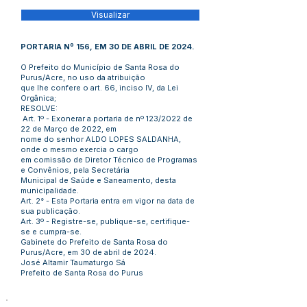
Visualizar
PORTARIA Nº 156, EM 30 DE ABRIL DE 2024.
O Prefeito do Município de Santa Rosa do
Purus/Acre, no uso da atribuição
que lhe confere o art. 66, inciso IV, da Lei
Orgânica;
RESOLVE:
Art. 1º - Exonerar a portaria de nº 123/2022 de
22 de Março de 2022, em
nome do senhor ALDO LOPES SALDANHA,
onde o mesmo exercia o cargo
em comissão de Diretor Técnico de Programas
e Convênios, pela Secretária
Municipal de Saúde e Saneamento, desta
municipalidade.
Art. 2° - Esta Portaria entra em vigor na data de
sua publicação.
Art. 3º - Registre-se, publique-se, certifique-
se e cumpra-se.
Gabinete do Prefeito de Santa Rosa do
Purus/Acre, em 30 de abril de 2024.
José Altamir Taumaturgo Sá
Prefeito de Santa Rosa do Purus