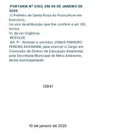
PORTARIA Nº 0103, EM 06 DE JANEIRO DE
2025.
O Prefeito de Santa Rosa do Purus/Acre em
Exercício,
no uso da atribuição que lhe confere o art. 66,
inciso
VI, da Lei Orgânica;
RESOLVE:
Art. 1º - Nomear o servidor JONAS PINHEIRO
PEREIRA KAXINAWÁ, para exercer o Cargo em
Comissão de Diretor de Educação Ambiental,
pela Secretaria Municipal de Meio Ambiente,
desta municipalidade
Número do Diário:
13941
Página da Publicação:
Data da Publicação:
10 de janeiro de 2025