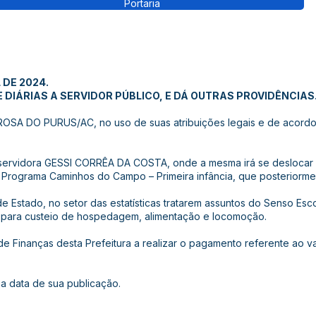
Portaria
 DE 2024.
DIÁRIAS A SERVIDOR PÚBLICO, E DÁ OUTRAS PROVIDÊNCIAS
A DO PURUS/AC, no uso de suas atribuições legais e de acordo c
 a servidora GESSI CORRÊA DA COSTA, onde a mesma irá se deslocar 
Programa Caminhos do Campo – Primeira infância, que posteriormen
de Estado, no setor das estatísticas tratarem assuntos do Senso Esco
s para custeio de hospedagem, alimentação e locomoção.
 de Finanças desta Prefeitura a realizar o pagamento referente ao va
 na data de sua publicação.