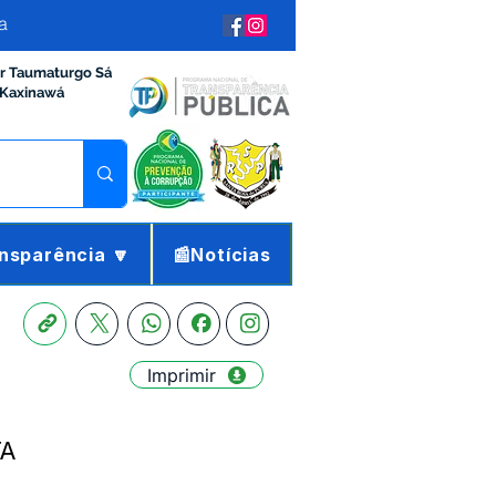
a
ir Taumaturgo Sá
 Kaxinawá
nsparência 🔽
📰Notícias
Imprimir
TA