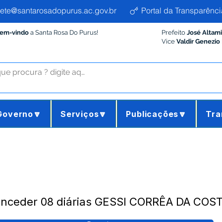
ete@santarosadopurus.ac.gov.br
Portal da Transparênci
Bem-vindo
a Santa Rosa Do Purus!
Prefeito
José Altam
Vice
Valdir Genezio
Governo🔽
Serviços🔽
Publicações🔽
Tra
onceder 08 diárias GESSI CORRÊA DA COS