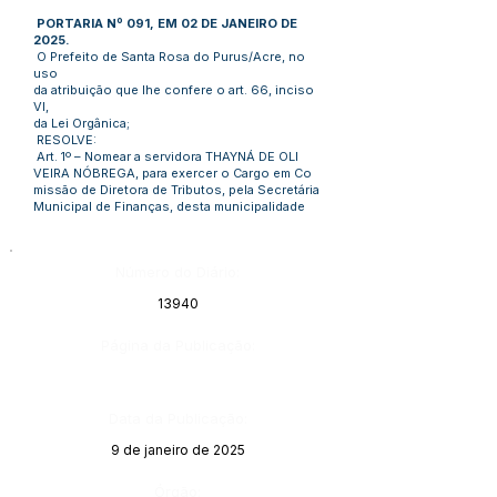
PORTARIA Nº 091, EM 02 DE JANEIRO DE
2025.
O Prefeito de Santa Rosa do Purus/Acre, no
uso
da atribuição que lhe confere o art. 66, inciso
VI,
da Lei Orgânica;
RESOLVE:
Art. 1º – Nomear a servidora THAYNÁ DE OLI
VEIRA NÓBREGA, para exercer o Cargo em Co
missão de Diretora de Tributos, pela Secretária
Municipal de Finanças, desta municipalidade
Número do Diário:
13940
Página da Publicação:
Data da Publicação:
9 de janeiro de 2025
Órgão: