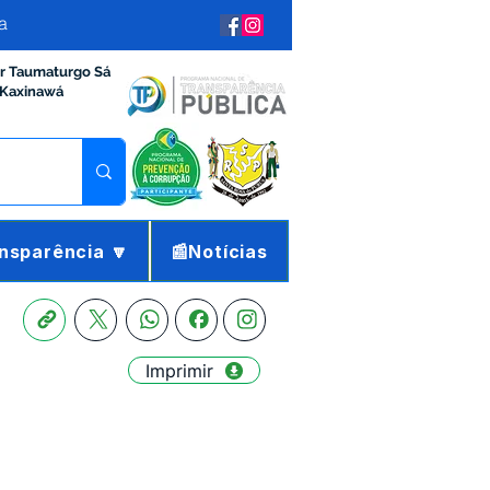
a
ir Taumaturgo Sá
 Kaxinawá
nsparência 🔽
📰Notícias
Imprimir