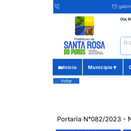
gabin
Olá, 
🏡Início
Município🔽
Voltar
Portaria N°082/2023 -