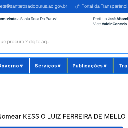
ete@santarosadopurus.ac.gov.br
Portal da Transparênci
Bem-vindo
a Santa Rosa Do Purus!
Prefeito
José Altam
Vice
Valdir Genezio
Governo🔽
Serviços🔽
Publicações🔽
Tra
 Nomear KESSIO LUIZ FERREIRA DE MELLO