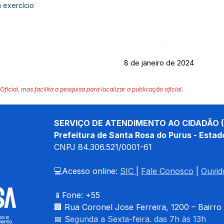
 exercício
Página da Publicação:
Data da Publicação:
8 de janeiro de 2024
Oficial, mas facilita a pesquisa para localizar a publicação oficial.
SERVIÇO DE ATENDIMENTO AO CIDADÃO (
Prefeitura de Santa Rosa do Purus - Estad
CNPJ 
84.306.521/0001-61
💻Acesso online: 
SIC 
| 
Fale Conosco
 | 
Ouvid
📱Fone: +55 
🏢 
Rua Coronel Jose Ferreira, 1200 – Bairro
📅 S
egunda a Sexta-feira. das 7h às 13h