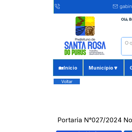
gabin
Olá, 
🏡Início
Município🔽
Voltar
Portaria N°027/2024 