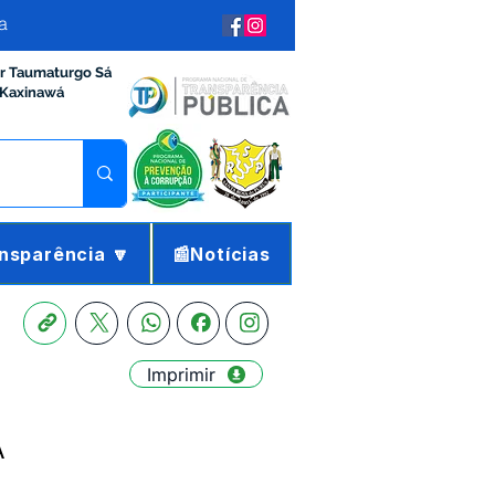
a
ir Taumaturgo Sá
 Kaxinawá
nsparência 🔽
📰Notícias
Imprimir
Á