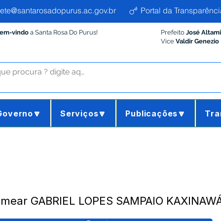
ete@santarosadopurus.ac.gov.br
Portal da Transparênci
Bem-vindo
a Santa Rosa Do Purus!
Prefeito
José Altam
Vice
Valdir Genezio
Governo🔽
Serviços🔽
Publicações🔽
Tra
Nomear GABRIEL LOPES SAMPAIO KAXINAW