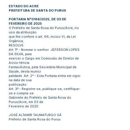
ESTADO DO ACRE
PREFEITURA DE SANTA DO PURUS
PORTARIA Nº0198/2025, DE 03 DE
FEVEREIRO DE 2025
O Prefeito de Santa Rosa do Purus/Acre, no
uso da atribuição
que lhe confere o art. 66, inciso VI, da Lei
Orgânica;
RESOLVE:
Art. 1º - Nomear o senhor JEFERSON LOPES
DA SILVA, para
exercer o Cargo em Comissão de Diretor de
Assis-tência
Farmacêutica, pela Secretária Municipal de
Saúde, desta munici
palidade. Art. 2° - Esta Portaria entra em vigor
na data de sua
publicação.
Art. 3º - Registre-se, publique-se, certifique-
se e cumpra-se.
Gabinete do Prefeito de Santa Rosa do
Purus/Acre, em 03 de
Fevereiro de 2025.
JOSÉ ALTAMIR TAUMATURGO SÁ
Prefeito de Santa Rosa do Purus