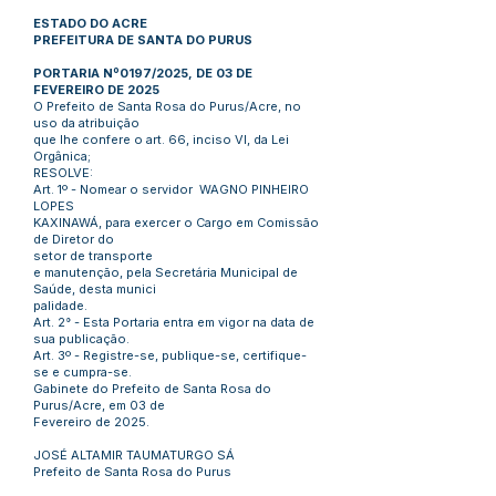
ESTADO DO ACRE
PREFEITURA DE SANTA DO PURUS
PORTARIA Nº0197/2025, DE 03 DE
FEVEREIRO DE 2025
O Prefeito de Santa Rosa do Purus/Acre, no
uso da atribuição
que lhe confere o art. 66, inciso VI, da Lei
Orgânica;
RESOLVE:
Art. 1º - Nomear o servidor WAGNO PINHEIRO
LOPES
KAXINAWÁ, para exercer o Cargo em Comissão
de Diretor do
setor de transporte
e manutenção, pela Secretária Municipal de
Saúde, desta munici
palidade.
Art. 2° - Esta Portaria entra em vigor na data de
sua publicação.
Art. 3º - Registre-se, publique-se, certifique-
se e cumpra-se.
Gabinete do Prefeito de Santa Rosa do
Purus/Acre, em 03 de
Fevereiro de 2025.
JOSÉ ALTAMIR TAUMATURGO SÁ
Prefeito de Santa Rosa do Purus