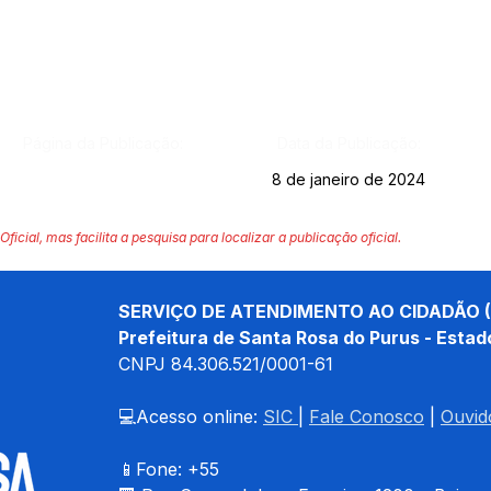
Página da Publicação:
Data da Publicação:
8 de janeiro de 2024
Oficial, mas facilita a pesquisa para localizar a publicação oficial.
SERVIÇO DE ATENDIMENTO AO CIDADÃO (
Prefeitura de Santa Rosa do Purus - Estad
CNPJ 
84.306.521/0001-61
💻Acesso online: 
SIC 
| 
Fale Conosco
 | 
Ouvid
📱Fone: +55 