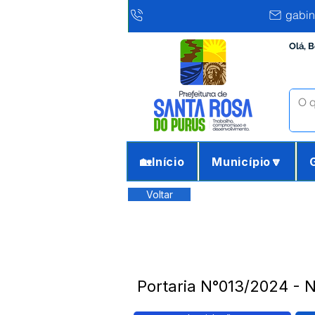
gabin
Olá, 
🏡Início
Município🔽
Voltar
Portaria N°013/2024 