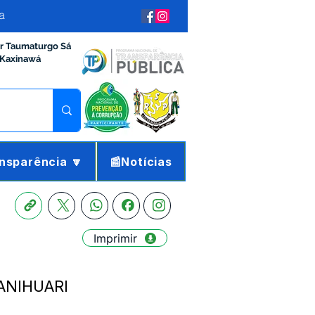
a
ir Taumaturgo Sá
 Kaxinawá
nsparência 🔽
📰Notícias
Imprimir
ANIHUARI