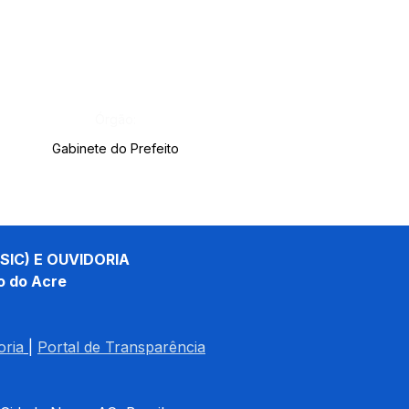
Órgão:
Gabinete do Prefeito
SIC) E OUVIDORIA
o do Acre
oria
| 
Portal de Transparência