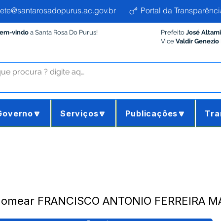
ete@santarosadopurus.ac.gov.br
Portal da Transparênci
Bem-vindo
a Santa Rosa Do Purus!
Prefeito
José Altam
Vice
Valdir Genezio
Governo🔽
Serviços🔽
Publicações🔽
Tra
- Nomear FRANCISCO ANTONIO FERREIRA M