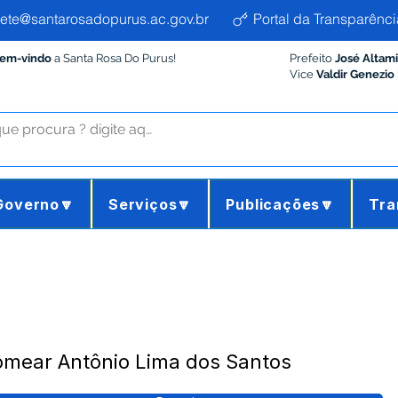
ete@santarosadopurus.ac.gov.br
Portal da Transparênci
Bem-vindo
a Santa Rosa Do Purus!
Prefeito
José Altam
Vice
Valdir Genezio
Governo🔽
Serviços🔽
Publicações🔽
Tra
omear Antônio Lima dos Santos