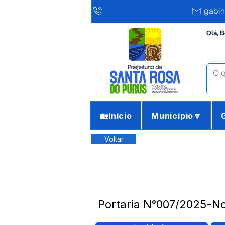
gabin
Olá, 
🏡Início
Município🔽
Voltar
Portaria N°007/2025-N