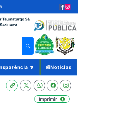
a
ir Taumaturgo Sá
 Kaxinawá
nsparência 🔽
📰Notícias
Imprimir