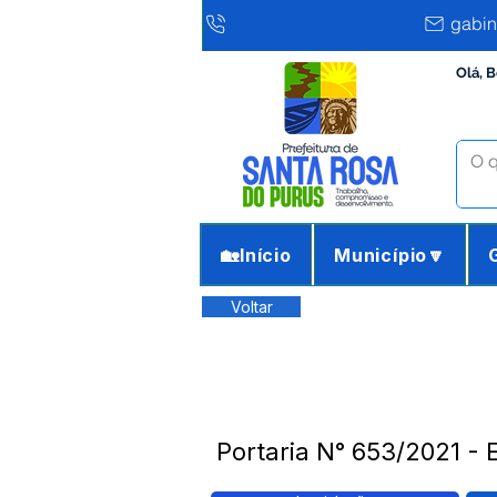
gabin
Olá, 
🏡Início
Município🔽
Voltar
Portaria N° 653/2021 - 