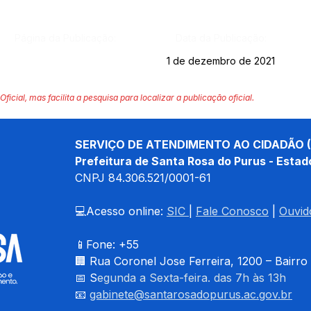
Página da Publicação:
Data da Publicação:
1 de dezembro de 2021
Oficial, mas facilita a pesquisa para localizar a publicação oficial.
SERVIÇO DE ATENDIMENTO AO CIDADÃO (
Prefeitura de Santa Rosa do Purus - Estad
CNPJ 
84.306.521/0001-61
💻Acesso online: 
SIC 
| 
Fale Conosco
 | 
Ouvid
📱Fone: +55 
🏢 
Rua Coronel Jose Ferreira, 1200 – Bairro
📅 S
egunda a Sexta-feira. das 7h às 13h
📧 
gabinete@santarosadopurus.ac.gov.br