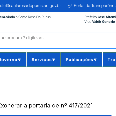
ete@santarosadopurus.ac.gov.br
Portal da Transparênci
Bem-vindo
a Santa Rosa Do Purus!
Prefeito
José Altam
Vice
Valdir Genezio
Governo🔽
Serviços🔽
Publicações🔽
Tra
Exonerar a portaria de nº 417/2021