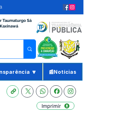
a
ir Taumaturgo Sá
 Kaxinawá
nsparência 🔽
📰Notícias
Imprimir