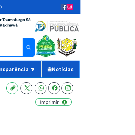
a
ir Taumaturgo Sá
 Kaxinawá
nsparência 🔽
📰Notícias
Imprimir