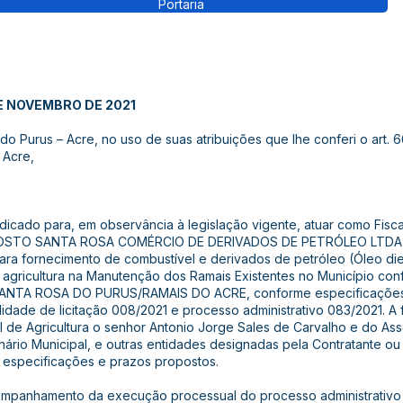
Portaria
DE NOVEMBRO DE 2021
o Purus – Acre, no uso de suas atribuições que lhe conferi o art. 6
 Acre,
indicado para, em observância à legislação vigente, atuar como Fisc
OSTO SANTA ROSA COMÉRCIO DE DERIVADOS DE PETRÓLEO LTDA - M
ra fornecimento de combustível e derivados de petróleo (Óleo die
e agricultura na Manutenção dos Ramais Existentes no Município co
SANTA ROSA DO PURUS/RAMAIS DO ACRE, conforme especificações
lidade de licitação 008/2021 e processo administrativo 083/2021. A 
pal de Agricultura o senhor Antonio Jorge Sales de Carvalho e do As
ário Municipal, e outras entidades designadas pela Contratante ou 
s especificações e prazos propostos.
ompanhamento da execução processual do processo administrativo