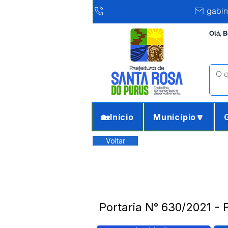
gabin
Olá, 
🏡Início
Município🔽
Voltar
Portaria N° 630/2021 - 