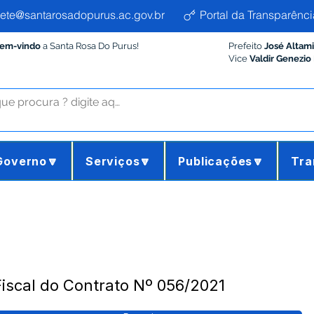
ete@santarosadopurus.ac.gov.br
Portal da Transparênci
Bem-vindo
a Santa Rosa Do Purus!
Prefeito
José Altam
Vice
Valdir Genezio
Governo🔽
Serviços🔽
Publicações🔽
Tra
Fiscal do Contrato Nº 056/2021