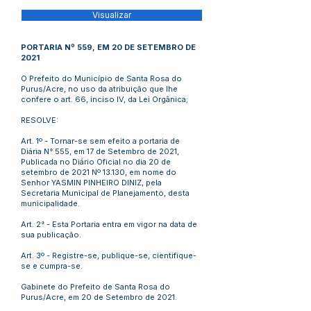
Visualizar
PORTARIA Nº 559, EM 20 DE SETEMBRO DE
2021
O Prefeito do Município de Santa Rosa do
Purus/Acre, no uso da atribuição que lhe
confere o art. 66, inciso IV, da Lei Orgânica;
RESOLVE:
Art. 1º - Tornar-se sem efeito a portaria de
Diária N° 555, em 17 de Setembro de 2021,
Publicada no Diário Oficial no dia 20 de
setembro de 2021 Nº 13.130, em nome do
Senhor YASMIN PINHEIRO DINIZ, pela
Secretaria Municipal de Planejamento, desta
municipalidade.
Art. 2° - Esta Portaria entra em vigor na data de
sua publicação.
Art. 3º - Registre-se, publique-se, cientifique-
se e cumpra-se.
Gabinete do Prefeito de Santa Rosa do
Purus/Acre, em 20 de Setembro de 2021.