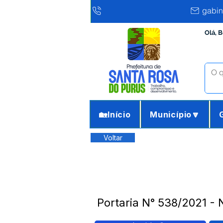
gabin
Olá, 
🏡Início
Município🔽
Voltar
Portaria N° 538/2021 