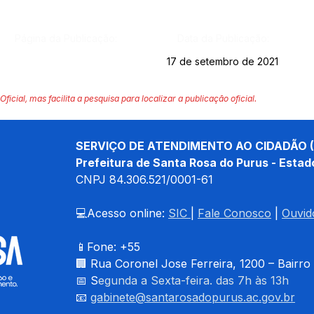
Página da Publicação:
Data da Publicação:
17 de setembro de 2021
Oficial, mas facilita a pesquisa para localizar a publicação oficial.
SERVIÇO DE ATENDIMENTO AO CIDADÃO (
Prefeitura de Santa Rosa do Purus - Estad
CNPJ 
84.306.521/0001-61
💻Acesso online: 
SIC 
| 
Fale Conosco
 | 
Ouvid
📱Fone: +55 
🏢 
Rua Coronel Jose Ferreira, 1200 – Bairro
📅 S
egunda a Sexta-feira. das 7h às 13h
📧 
gabinete@santarosadopurus.ac.gov.br