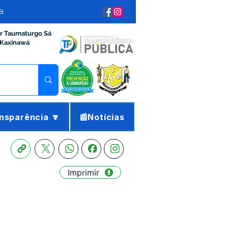
a
ir Taumaturgo Sá
 Kaxinawá
nsparência 🔽
📰Notícias
Imprimir