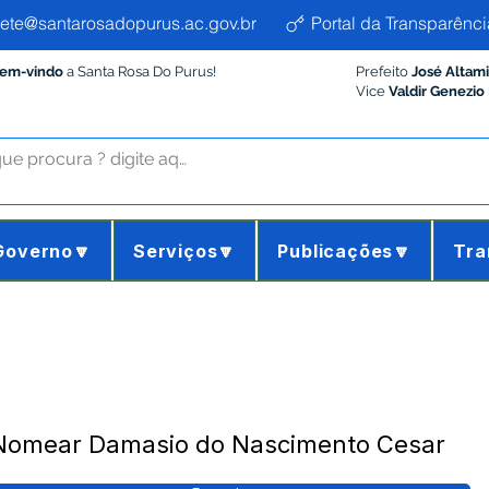
ete@santarosadopurus.ac.gov.br
Portal da Transparênci
Bem-vindo
a Santa Rosa Do Purus!
Prefeito
José Altam
Vice
Valdir Genezio
Governo🔽
Serviços🔽
Publicações🔽
Tra
- Nomear Damasio do Nascimento Cesar