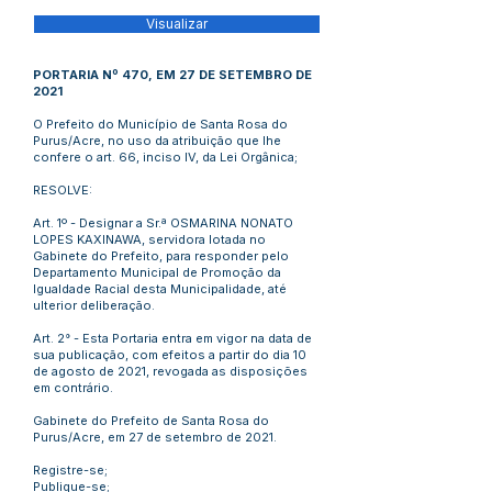
Visualizar
PORTARIA Nº 470, EM 27 DE SETEMBRO DE
2021
O Prefeito do Município de Santa Rosa do
Purus/Acre, no uso da atribuição que lhe
confere o art. 66, inciso IV, da Lei Orgânica;
RESOLVE:
Art. 1º - Designar a Sr.ª OSMARINA NONATO
LOPES KAXINAWA, servidora lotada no
Gabinete do Prefeito, para responder pelo
Departamento Municipal de Promoção da
Igualdade Racial desta Municipalidade, até
ulterior deliberação.
Art. 2° - Esta Portaria entra em vigor na data de
sua publicação, com efeitos a partir do dia 10
de agosto de 2021, revogada as disposições
em contrário.
Gabinete do Prefeito de Santa Rosa do
Purus/Acre, em 27 de setembro de 2021.
Registre-se;
Publique-se;