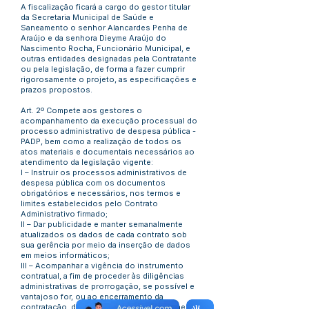
A fiscalização ficará a cargo do gestor titular
da Secretaria Municipal de Saúde e
Saneamento o senhor Alancardes Penha de
Araújo e da senhora Dieyme Araújo do
Nascimento Rocha, Funcionário Municipal, e
outras entidades designadas pela Contratante
ou pela legislação, de forma a fazer cumprir
rigorosamente o projeto, as especificações e
prazos propostos.
Art. 2º Compete aos gestores o
acompanhamento da execução processual do
processo administrativo de despesa pública -
PADP, bem como a realização de todos os
atos materiais e documentais necessários ao
atendimento da legislação vigente:
I – Instruir os processos administrativos de
despesa pública com os documentos
obrigatórios e necessários, nos termos e
limites estabelecidos pelo Contrato
Administrativo firmado;
II – Dar publicidade e manter semanalmente
atualizados os dados de cada contrato sob
sua gerência por meio da inserção de dados
em meios informáticos;
III – Acompanhar a vigência do instrumento
contratual, a fim de proceder às diligências
administrativas de prorrogação, se possível e
vantajoso for, ou ao encerramento da
contratação, de modo a garantir o atendimento