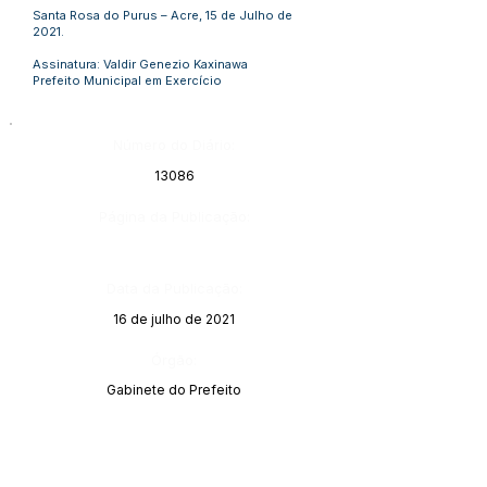
Santa Rosa do Purus – Acre, 15 de Julho de
2021.
Assinatura: Valdir Genezio Kaxinawa
Prefeito Municipal em Exercício
Número do Diário:
13086
Página da Publicação:
Data da Publicação:
16 de julho de 2021
Órgão:
Gabinete do Prefeito