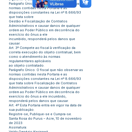
Parágrafo Único. O gestor que não observar as
normas contidas nesta Portaria e as
disposições constantes na Lei nº 8.666/93
que trata sobre
Gestão e Fiscalização de Contratos
Administrativos e causar danos de qualquer
ordem ao Poder Público em decorrência do
exercício do ônus a ele
incumbido, responderá pelos danos que
causar.
Art. 3º Compete ao fiscal à verificação da
correta execução do objeto contratual, bem
como o atendimento às normas
regulamentares aplicáveis
ao objeto contratado.
Parágrafo Único. O fiscal que não observar as
normas contidas nesta Portaria e as
disposições constantes na Lei nº 8.666/93
que trata sobre Fiscalização de Contratos
Administrativos e causar danos de qualquer
ordem ao Poder Público em decorrência do
exercício do ônus a ele incumbido,
responderá pelos danos que causar.
Art. 4º Esta Portaria entra em vigor na data de
sua publicação.
Registre-se, Publique-se e Cumpra-se.
Santa Rosa do Purus – Acre, 10 de novembro
de 2023.
Assinatura:
Valdir Genézio Kaxinawá