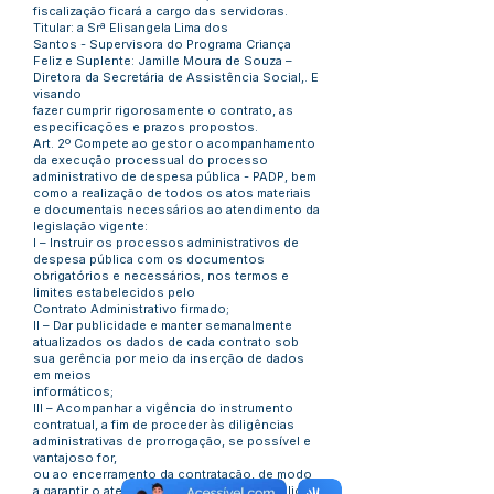
fiscalização ficará a cargo das servidoras.
Titular: a Srª Elisangela Lima dos
Santos - Supervisora do Programa Criança
Feliz e Suplente: Jamille Moura de Souza –
Diretora da Secretária de Assistência Social,. E
visando
fazer cumprir rigorosamente o contrato, as
especificações e prazos propostos.
Art. 2º Compete ao gestor o acompanhamento
da execução processual do processo
administrativo de despesa pública - PADP, bem
como a realização de todos os atos materiais
e documentais necessários ao atendimento da
legislação vigente:
I – Instruir os processos administrativos de
despesa pública com os documentos
obrigatórios e necessários, nos termos e
limites estabelecidos pelo
Contrato Administrativo firmado;
II – Dar publicidade e manter semanalmente
atualizados os dados de cada contrato sob
sua gerência por meio da inserção de dados
em meios
informáticos;
III – Acompanhar a vigência do instrumento
contratual, a fim de proceder às diligências
administrativas de prorrogação, se possível e
vantajoso for,
ou ao encerramento da contratação, de modo
a garantir o atendimento do interesse público.