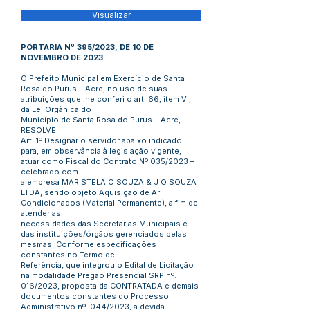
Visualizar
PORTARIA Nº 395/2023, DE 10 DE
NOVEMBRO DE 2023.
O Prefeito Municipal em Exercício de Santa
Rosa do Purus – Acre, no uso de suas
atribuições que lhe conferi o art. 66, item VI,
da Lei Orgânica do
Município de Santa Rosa do Purus – Acre,
RESOLVE:
Art. 1º Designar o servidor abaixo indicado
para, em observância à legislação vigente,
atuar como Fiscal do Contrato Nº 035/2023 –
celebrado com
a empresa MARISTELA O SOUZA & J O SOUZA
LTDA, sendo objeto Aquisição de Ar
Condicionados (Material Permanente), a fim de
atender as
necessidades das Secretarias Municipais e
das instituições/órgãos gerenciados pelas
mesmas. Conforme especificações
constantes no Termo de
Referência, que integrou o Edital de Licitação
na modalidade Pregão Presencial SRP nº.
016/2023, proposta da CONTRATADA e demais
documentos constantes do Processo
Administrativo nº. 044/2023, a devida