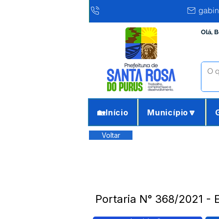
gabin
Olá, 
🏡Início
Município🔽
Voltar
Portaria N° 368/2021 - 