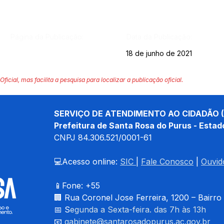
Página da Publicação:
Data da Publicação:
18 de junho de 2021
Oficial, mas facilita a pesquisa para localizar a publicação oficial.
SERVIÇO DE ATENDIMENTO AO CIDADÃO (
Prefeitura de Santa Rosa do Purus - Estad
CNPJ 
84.306.521/0001-61
💻Acesso online: 
SIC 
| 
Fale Conosco
 | 
Ouvid
📱Fone: +55 
🏢 
Rua Coronel Jose Ferreira, 1200 – Bairro
📅 S
egunda a Sexta-feira. das 7h às 13h
📧 
gabinete@santarosadopurus.ac.gov.br