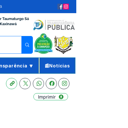
a
ir Taumaturgo Sá
 Kaxinawá
nsparência 🔽
📰Notícias
Imprimir