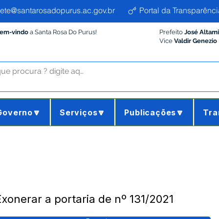
ete@santarosadopurus.ac.gov.br
Portal da Transparênci
Bem-vindo
a Santa Rosa Do Purus!
Prefeito
José Altam
Vice
Valdir Genezio
Governo🔽
Serviços🔽
Publicações🔽
Tra
Exonerar a portaria de nº 131/2021