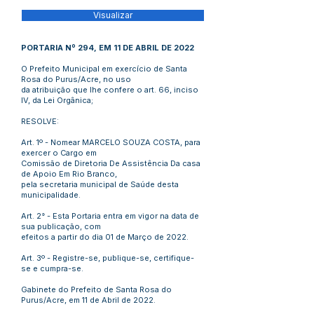
Visualizar
PORTARIA Nº 294, EM 11 DE ABRIL DE 2022
O Prefeito Municipal em exercício de Santa
Rosa do Purus/Acre, no uso
da atribuição que lhe confere o art. 66, inciso
IV, da Lei Orgânica;
RESOLVE:
Art. 1º - Nomear MARCELO SOUZA COSTA, para
exercer o Cargo em
Comissão de Diretoria De Assistência Da casa
de Apoio Em Rio Branco,
pela secretaria municipal de Saúde desta
municipalidade.
Art. 2° - Esta Portaria entra em vigor na data de
sua publicação, com
efeitos a partir do dia 01 de Março de 2022.
Art. 3º - Registre-se, publique-se, certifique-
se e cumpra-se.
Gabinete do Prefeito de Santa Rosa do
Purus/Acre, em 11 de Abril de 2022.