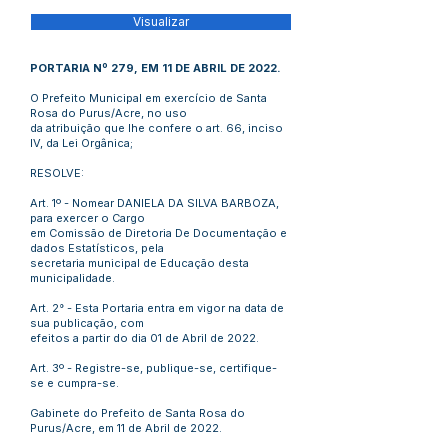
Visualizar
PORTARIA Nº 279, EM 11 DE ABRIL DE 2022.
O Prefeito Municipal em exercício de Santa
Rosa do Purus/Acre, no uso
da atribuição que lhe confere o art. 66, inciso
IV, da Lei Orgânica;
RESOLVE:
Art. 1º - Nomear DANIELA DA SILVA BARBOZA,
para exercer o Cargo
em Comissão de Diretoria De Documentação e
dados Estatísticos, pela
secretaria municipal de Educação desta
municipalidade.
Art. 2° - Esta Portaria entra em vigor na data de
sua publicação, com
efeitos a partir do dia 01 de Abril de 2022.
Art. 3º - Registre-se, publique-se, certifique-
se e cumpra-se.
Gabinete do Prefeito de Santa Rosa do
Purus/Acre, em 11 de Abril de 2022.