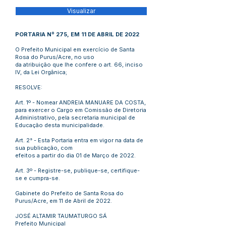
Visualizar
PORTARIA Nº 275, EM 11 DE ABRIL DE 2022
O Prefeito Municipal em exercício de Santa
Rosa do Purus/Acre, no uso
da atribuição que lhe confere o art. 66, inciso
IV, da Lei Orgânica;
RESOLVE:
Art. 1º - Nomear ANDREIA MANUARE DA COSTA,
para exercer o Cargo em Comissão de Diretoria
Administrativo, pela secretaria municipal de
Educação desta municipalidade.
Art. 2° - Esta Portaria entra em vigor na data de
sua publicação, com
efeitos a partir do dia 01 de Março de 2022.
Art. 3º - Registre-se, publique-se, certifique-
se e cumpra-se.
Gabinete do Prefeito de Santa Rosa do
Purus/Acre, em 11 de Abril de 2022.
JOSÉ ALTAMIR TAUMATURGO SÁ
Prefeito Municipal