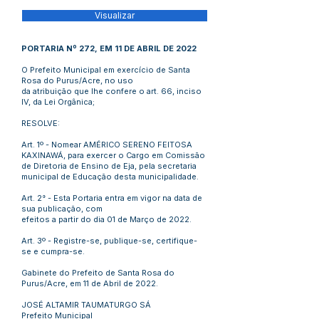
Visualizar
PORTARIA Nº 272, EM 11 DE ABRIL DE 2022
O Prefeito Municipal em exercício de Santa
Rosa do Purus/Acre, no uso
da atribuição que lhe confere o art. 66, inciso
IV, da Lei Orgânica;
RESOLVE:
Art. 1º - Nomear AMÉRICO SERENO FEITOSA
KAXINAWÁ, para exercer o Cargo em Comissão
de Diretoria de Ensino de Eja, pela secretaria
municipal de Educação desta municipalidade.
Art. 2° - Esta Portaria entra em vigor na data de
sua publicação, com
efeitos a partir do dia 01 de Março de 2022.
Art. 3º - Registre-se, publique-se, certifique-
se e cumpra-se.
Gabinete do Prefeito de Santa Rosa do
Purus/Acre, em 11 de Abril de 2022.
JOSÉ ALTAMIR TAUMATURGO SÁ
Prefeito Municipal