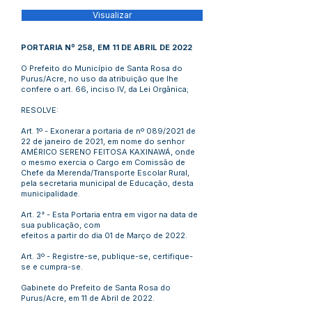
Visualizar
PORTARIA Nº 258, EM 11 DE ABRIL DE 2022
O Prefeito do Município de Santa Rosa do
Purus/Acre, no uso da atribuição que lhe
confere o art. 66, inciso IV, da Lei Orgânica;
RESOLVE:
Art. 1º - Exonerar a portaria de nº 089/2021 de
22 de janeiro de 2021, em nome do senhor
AMÉRICO SERENO FEITOSA KAXINAWÁ, onde
o mesmo exercia o Cargo em Comissão de
Chefe da Merenda/Transporte Escolar Rural,
pela secretaria municipal de Educação, desta
municipalidade.
Art. 2° - Esta Portaria entra em vigor na data de
sua publicação, com
efeitos a partir do dia 01 de Março de 2022.
Art. 3º - Registre-se, publique-se, certifique-
se e cumpra-se.
Gabinete do Prefeito de Santa Rosa do
Purus/Acre, em 11 de Abril de 2022.