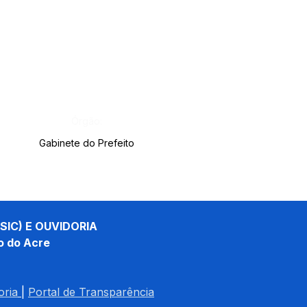
Órgão:
Gabinete do Prefeito
SIC) E OUVIDORIA
o do Acre
oria
| 
Portal de Transparência