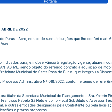
Portaria
 ABRIL DE 2022
o Purus – Acre, no uso de suas atribuições que lhe conferi o art. 6
 Acre,
xo indicados para, em observância à legislação vigente, atuarem c
NTAS-ME, sendo objeto do referido contrato a aquisição de mobili
Prefeitura Municipal de Santa Rosa do Purus, que integrou a Dispen
 Processo Administrativo Nº 018/2022, conforme termo de referênc
tora titular da Secretaria Municipal de Planejamento a Sra. Yasmin Pin
 Francisco Rabelo Sá Neto e como Fiscal Substituto o Assessor Téc
al, e outras entidades designadas pela Contratante ou pela legislaç
ficações e prazos propostos.