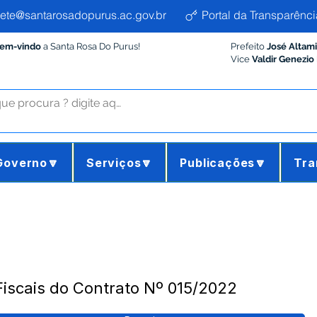
ete@santarosadopurus.ac.gov.br
Portal da Transparênci
Bem-vindo
a Santa Rosa Do Purus!
Prefeito
José Altam
Vice
Valdir Genezio
Governo🔽
Serviços🔽
Publicações🔽
Tra
Fiscais do Contrato Nº 015/2022