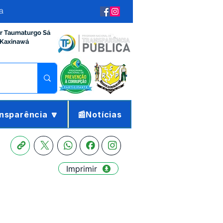
a
ir Taumaturgo Sá
 Kaxinawá
nsparência 🔽
📰Notícias
Imprimir