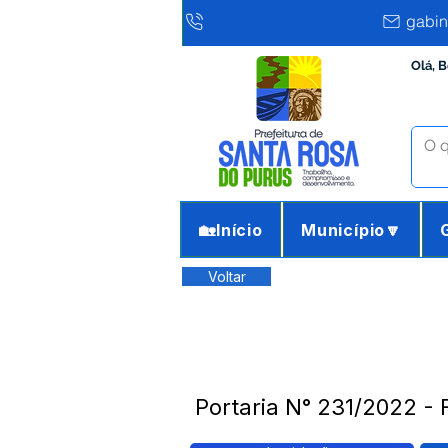
gabin
Olá, 
🏡Início
Município🔽
Voltar
Portaria N° 231/2022 - 