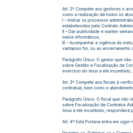
Art. 2º Compete aos gestores o ac
como a realização de todos os atos
I – Instruir os processos administr
estabelecidos pelo Contrato Adminis
II – Dar publicidade e manter sema
meios informáticos;
III – Acompanhar a vigência do instr
vantajoso for, ou ao encerramento 
Parágrafo Único. O gestor que não 
sobre Gestão e Fiscalização de Con
exercício do ônus a ele incumbido,
Art. 3º Compete aos fiscais à verif
contratual, bem como o atendimento
Parágrafo Único. O fiscal que não o
sobre Fiscalização de Contratos Ad
ônus a ele incumbido, responderá 
Art. 4º Esta Portaria entra em vigor
Registre-se, Publique-se e Cumpra-