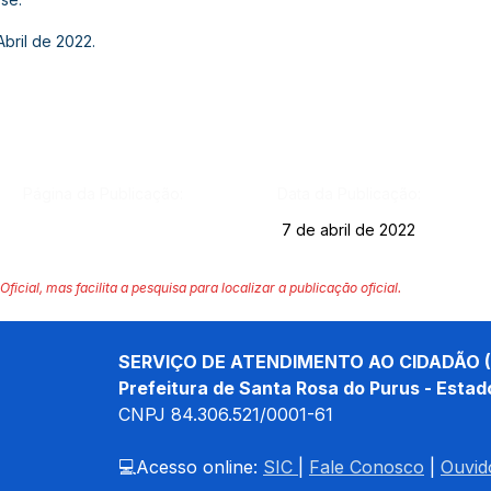
bril de 2022.
Página da Publicação:
Data da Publicação:
7 de abril de 2022
Oficial, mas facilita a pesquisa para localizar a publicação oficial.
SERVIÇO DE ATENDIMENTO AO CIDADÃO (
Prefeitura de Santa Rosa do Purus - Estad
CNPJ 
84.306.521/0001-61
💻Acesso online: 
SIC 
| 
Fale Conosco
 | 
Ouvid